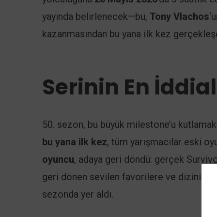
yayında belirlenecek—bu,
Tony Vlachos
‘
kazanmasından bu yana ilk kez gerçekleşe
Serinin En İddia
50. sezon, bu büyük milestone’u kutlamak 
bu yana ilk kez
, tüm yarışmacılar eski oy
oyuncu
, adaya geri döndü: gerçek Surviv
geri dönen sevilen favorilere ve dizinin 
sezonda yer aldı.