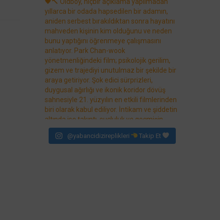
@yabancidizireplikleri
Takip Et