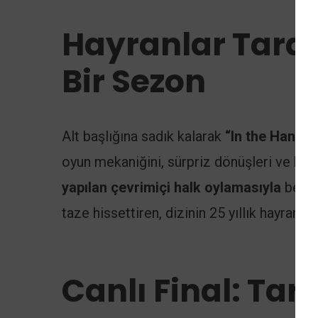
Hayranlar Taraf
Bir Sezon
Alt başlığına sadık kalarak
“In the Hands 
oyun mekaniğini, sürpriz dönüşleri ve hat
yapılan çevrimiçi halk oylamasıyla
belir
taze hissettiren, dizinin 25 yıllık hayranla
Canlı Final: Tari