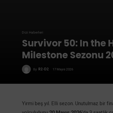
Dizi Haberleri
Survivor 50: In the
Milestone Sezonu 20
R2-D2
17 Mayıs 2026
By
Yirmi beş yıl. Elli sezon. Unutulmaz bir fin
yolculuğunu
20 Mayıs 2026
‘da 3 saatlik c