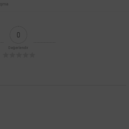
n
Detay
ışma
0
Değerlendir