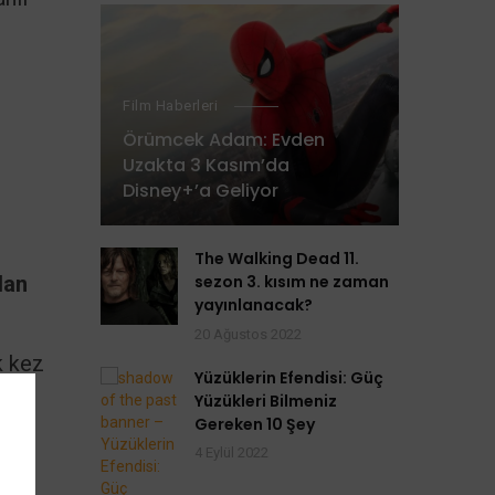
Film Haberleri
Örümcek Adam: Evden
Uzakta 3 Kasım’da
Disney+’a Geliyor
The Walking Dead 11.
dan
sezon 3. kısım ne zaman
yayınlanacak?
20 Ağustos 2022
k kez
Yüzüklerin Efendisi: Güç
Yüzükleri Bilmeniz
u
Gereken 10 Şey
4 Eylül 2022