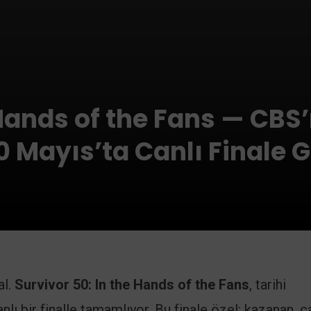
 Hands of the Fans — CBS
 Mayıs’ta Canlı Finale G
al.
Survivor 50: In the Hands of the Fans
, tarihi
anlı bir finalle tamamlıyor. Bu finale özel: kazanan, c