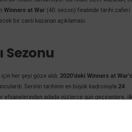
un
Winners at War
(40. sezon) finalinde tarihi zaferi
cek bir canlı kazanan açıklaması.
lı Sezonu
için her şeyi göze aldı.
2020’deki Winners at War’
unculardı. Serinin tarihinin en büyük kadrosuyla
24
or efsanelerinden adada yüzlerce gün geçirenlere, il
“yeni dönemi”nin öne çıkan isimlerine kadar herkes b