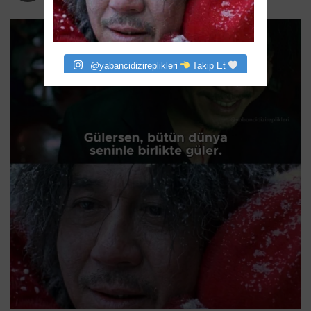
@yabancidizireplikleri
Takip Et