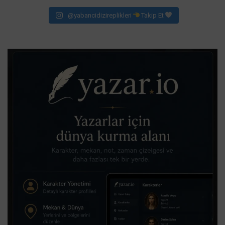
@yabancidizireplikleri
Takip Et