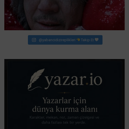
@yabancidizireplikleri
Takip Et