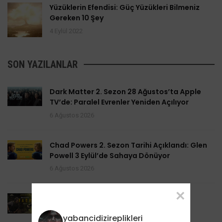
Yüzüklerin Efendisi: Güç Yüzükleri Bilmeniz
Gereken 10 Şey
4 Eylül 2022
SON YAZILANLAR
Dark Matter 2. Sezon 28 Ağustos’ta Apple
TV’de: Paralel Evrenler Yeniden Açılıyor
6 Ağustos 2026
Chad Powers 2. Sezon Tarihi Açıklandı: Glen
Powell 3 Eylül’de Sahaya Dönüyor
6 Ağustos 2026
Task 2. Sezona Yenilendi: Mark Ruffalo
HBO’nun Suç Dramanına Geri Dönüyor
yabancidizireplikleri
6 Ağustos 2026