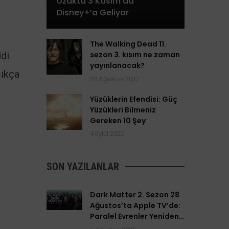
Uzakta 3 Kasım’da
Disney+’a Geliyor
The Walking Dead 11.
ldi
sezon 3. kısım ne zaman
yayınlanacak?
çıkça
20 Ağustos 2022
Yüzüklerin Efendisi: Güç
Yüzükleri Bilmeniz
Gereken 10 Şey
4 Eylül 2022
ü
SON YAZILANLAR
Dark Matter 2. Sezon 28
Ağustos’ta Apple TV’de:
Paralel Evrenler Yeniden
Açılıyor