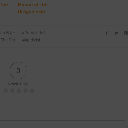
 the
House of the
Dragon Eski
Valyria Şehri
rdeşi
Hakkında
n
Bilmediğiniz 10
ah Wyle
Patrick Ball
ı
Şey
The Pitt
tıp dizisi
r?
0
Değerlendir