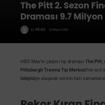
The Pitt 2. Sezon Fi
Draması 9.7 Milyon İ
R2-D2
16 Mayıs 2026
By
HBO Max’in çarpıcı tıp draması
The Pitt
,
Pittsburgh Travma Tıp Merkezi
‘nin acil
izleyici
ye ulaşarak serinin tüm zamanları
Rekor Kıran Fina