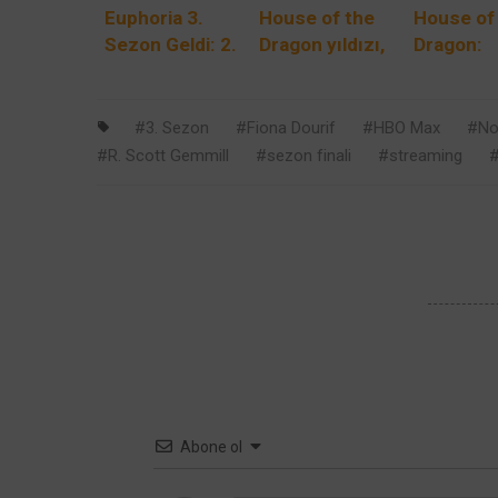
Euphoria 3.
House of the
House of
Sezon Geldi: 2.
Dragon yıldızı,
Dragon:
Bölüm Yarın
şovun en kanlı
Aemond
HBO’da —
sahnesinin
Neden Ka
Bilmeniz
kayda
Aegon’da
3. Sezon
Fiona Dourif
HBO Max
No
Gereken Her
alınmasının
Daha Yaşl
R. Scott Gemmill
sezon finali
streaming
Şey
zor olduğunu
Görünüyo
söyledi
Abone ol