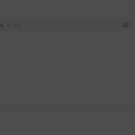
{}
[+]