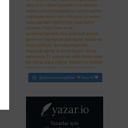
@yabancidizireplikleri
Takip Et