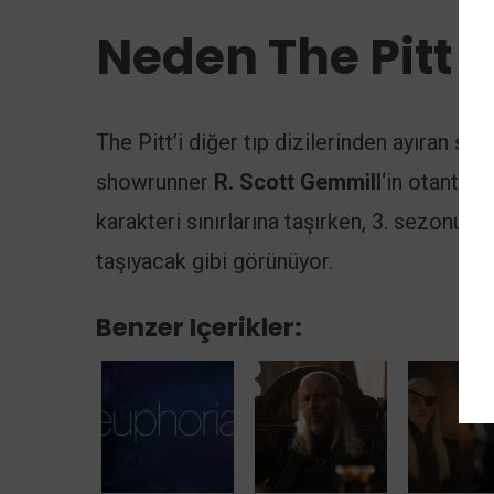
Neden The Pitt 
The Pitt’i diğer tıp dizilerinden ayıran şey
showrunner
R. Scott Gemmill
‘in otantik a
karakteri sınırlarına taşırken, 3. sezonun 
taşıyacak gibi görünüyor.
Benzer Içerikler: