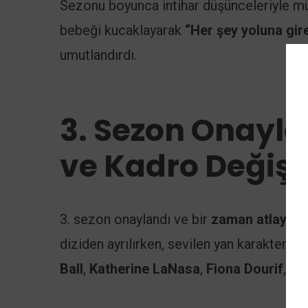
Sezonu boyunca intihar düşünceleriyle müc
bebeği kucaklayarak
“Her şey yoluna gir
umutlandırdı.
3. Sezon Onayla
ve Kadro Değişik
3. sezon onaylandı ve bir
zaman atlayışıy
diziden ayrılırken, sevilen yan karakter
Ay
Ball
,
Katherine LaNasa
,
Fiona Dourif
,
Ta