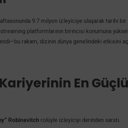
 haftasonunda 9.7 milyon izleyiciye ulaşarak tarihi bir
m streaming platformlarının birincisi konumuna yükse
endi—bu rakam, dizinin dünya genelindeki etkisini a
ariyerinin En Güçl
by” Robinavitch
rolüyle izleyiciyi derinden sarstı.