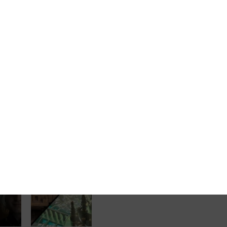
Kaçırılmamalı?
, acımasız gerçekçiliği, derin karakter işleyişi ve
cil servis anlatıcılığına olan bağlılığı. 2. sezon her
vaatlenen zaman atlayışı diziyi yepyeni bir boyuta