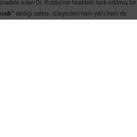
adele eden Dr. Robby’nin finaldeki terk edilmiş bir
ecek”
dediği sahne, izleyicileri hem yıktı hem de
ndı: Zaman Atlayışı
likleri
la
devam edecek.
Supriya Ganesh
2. sezonun ardı
esha Harris
ana kadro üyesi olarak terfi etti.
Patric
ylor Dearden
ve
Isa Briones
‘in geri dönmesi beklen