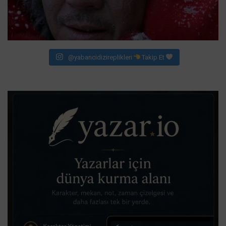
@yabancidizireplikleri
Takip Et