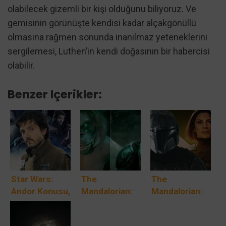
olabilecek gizemli bir kişi olduğunu biliyoruz. Ve
gemisinin görünüşte kendisi kadar alçakgönüllü
olmasına rağmen sonunda inanılmaz yeteneklerini
sergilemesi, Luthen’in kendi doğasının bir habercisi
olabilir.
Benzer Içerikler:
Star Wars:
The
The
Andor Konusu,
Mandalorian:
Mandalorian:
Oyuncuları Ve
Alamitler
Bo-Katan, Din
Ne Zaman
Nedir?
Djarin’e Aşık