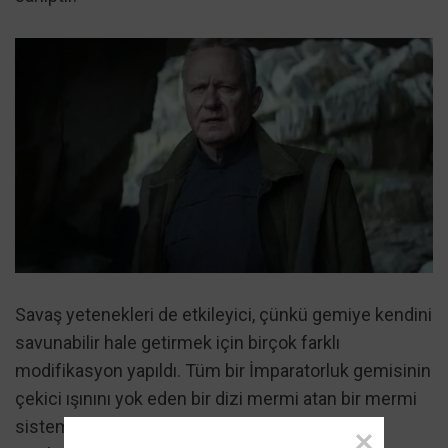
Savaş yetenekleri de etkileyici, çünkü gemiye kendini
savunabilir hale getirmek için birçok farklı
modifikasyon yapıldı. Tüm bir İmparatorluk gemisinin
çekici ışınını yok eden bir dizi mermi atan bir mermi
sistemi kullanabiliyordu. Ve kruvazör, Luthen’s