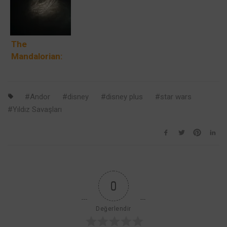
Yayınlanacak
mı?
The
Mandalorian:
Mitozorlar
Nedir ve
Neden
Andor
disney
disney plus
star wars
Önemlidir?
Yıldız Savaşları
0
Değerlendir