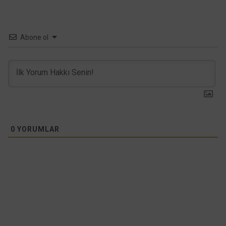
Abone ol
0
YORUMLAR