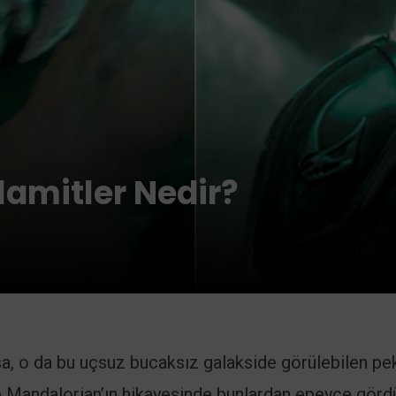
lamitler Nedir?
sa, o da bu uçsuz bucaksız galakside görülebilen pe
he Mandalorian’ın hikayesinde bunlardan epeyce görd