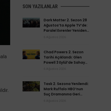
SON YAZILANLAR
Dark Matter 2. Sezon 28
Ağustos’ta Apple TV’de:
Paralel Evrenler Yeniden
Açılıyor
6 Ağustos 2026
Chad Powers 2. Sezon
hala
Tarihi Açıklandı: Glen
Powell 3 Eylül’de Sahaya
Dönüyor
6 Ağustos 2026
Task 2. Sezona Yenilendi:
Mark Ruffalo HBO’nun
ldir.
Suç Dramanına Geri
Dönüyor
6 Ağustos 2026