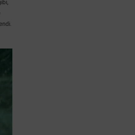
ibi,
e
endi.