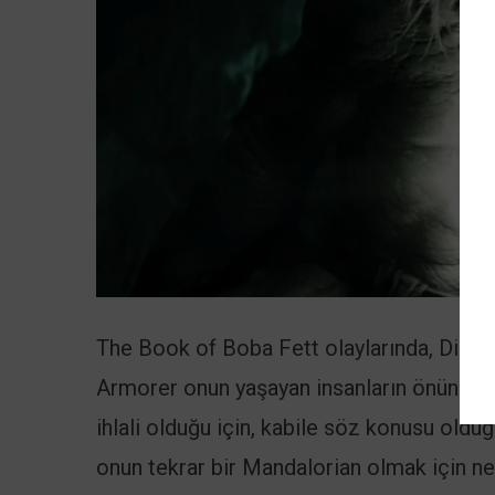
The Book of Boba Fett olaylarında, Din Dja
Armorer onun yaşayan insanların önünde mi
ihlali olduğu için, kabile söz konusu oldu
onun tekrar bir Mandalorian olmak için n