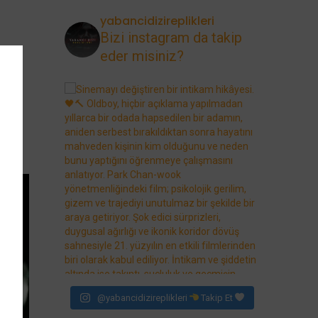
yabancidizireplikleri
Bizi instagram da takip
eder misiniz?
@yabancidizireplikleri
Takip Et