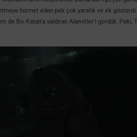
letmeye hizmet eden pek çok yaratık ve ırk gösterdi.
m de Bo-Katan’a saldıran Alamitler’i gördük. Peki, 