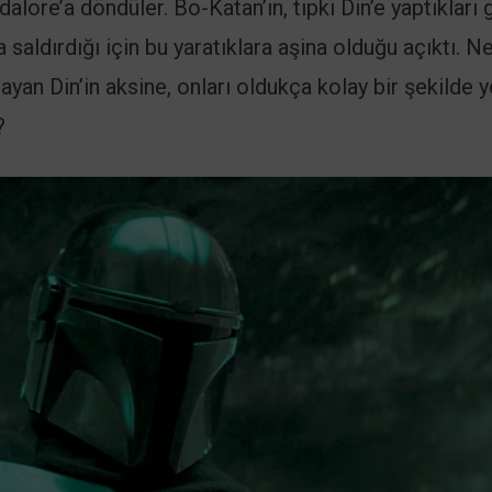
alore’a döndüler. Bo-Katan’ın, tıpkı Din’e yaptıkları g
aldırdığı için bu yaratıklara aşina olduğu açıktı. N
yan Din’in aksine, onları oldukça kolay bir şekilde y
?