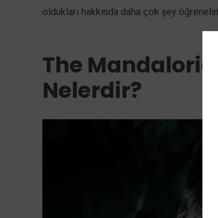
oldukları hakkında daha çok şey öğreneli
The Mandalorian
Nelerdir?