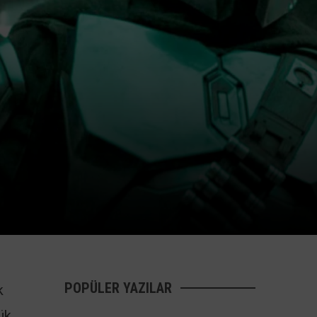
POPÜLER YAZILAR
k
ük