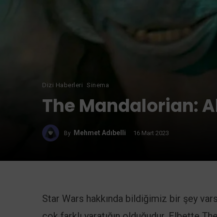
Dizi Haberleri
Sinema
The Mandalorian: A
Mehmet Adıbelli
16 Mart 2023
By
Star Wars hakkında bildiğimiz bir şey var
çok farklı yaratığın olduğudur. Elbette T