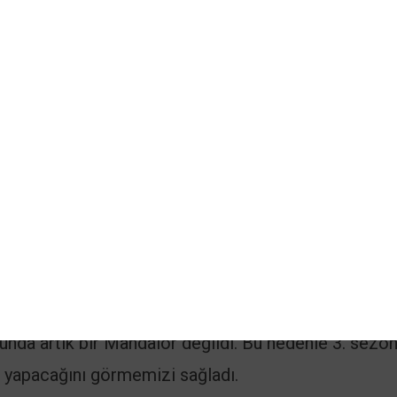
rin’in Children of the Watch’tan atıldığını gördük ç
ğferini çıkardığını öğrenmişti. Bu, Mandalor inancı
ğunda artık bir Mandalor değildi. Bu nedenle 3. sezon
e yapacağını görmemizi sağladı.