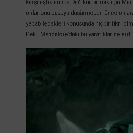
karşılaştıklarında Din’i kurtarmak için Mand
onlar onu pusuya düşürmeden önce onlara s
yapabilecekleri konusunda hiçbir fikri olma
Peki, Mandalore’daki bu yaratıklar nelerdi