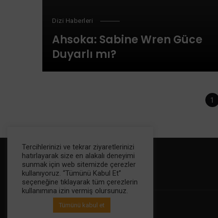
Dizi Haberleri
Ahsoka: Sabine Wren Güce
Duyarlı mı?
Posts
1
navigation
Tercihlerinizi ve tekrar ziyaretlerinizi
hatırlayarak size en alakalı deneyimi
sunmak için web sitemizde çerezler
kullanıyoruz. “Tümünü Kabul Et”
seçeneğine tıklayarak tüm çerezlerin
kullanımına izin vermiş olursunuz.
Tümünü kabul et