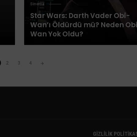
Sinema
Star Wars: Darth Vader Obi-
Wan’ı Öldürdü mü? Neden Ob
Wan Yok Oldu?
2
3
4
GIZLILIK POLITIKA