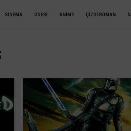
SINEMA
ÖNERI
ANIME
ÇIZGI ROMAN
N
S