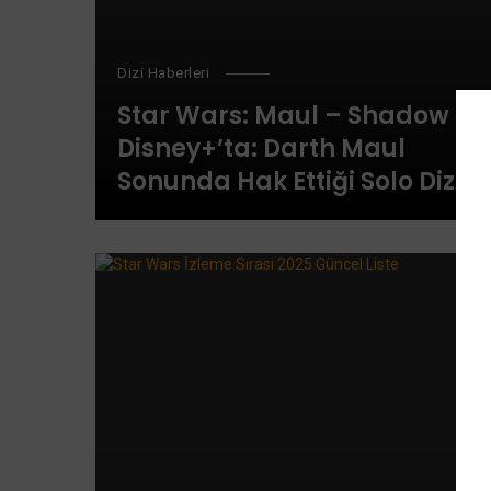
Dizi Haberleri
Star Wars: Maul – Shadow Lo
Disney+’ta: Darth Maul
Sonunda Hak Ettiği Solo Diziyi
Alıyor