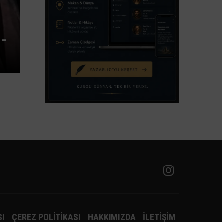
i-
SI
ÇEREZ POLITIKASI
HAKKIMIZDA
İLETIŞIM