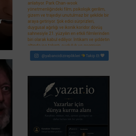
r
@yabancidizireplikleri
Takip Et