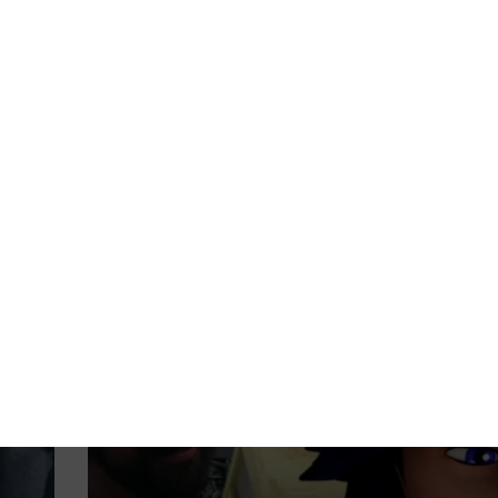
Dizi Haberleri
Ahsoka: Peridea’daki Beyaz K
Neydi? Morai mi?