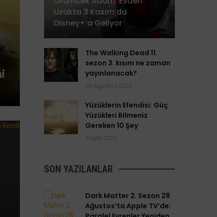
Örümcek Adam: Evden
Uzakta 3 Kasım’da
Disney+’a Geliyor
The Walking Dead 11.
sezon 3. kısım ne zaman
i
yayınlanacak?
20 Ağustos 2022
Yüzüklerin Efendisi: Güç
Yüzükleri Bilmeniz
Gereken 10 Şey
4 Eylül 2022
SON YAZILANLAR
Dark Matter 2. Sezon 28
Ağustos’ta Apple TV’de:
Paralel Evrenler Yeniden