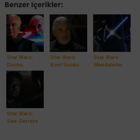
Benzer Içerikler:
Star Wars:
Star Wars:
Star Wars
Dooku,
Kont Dooku
Mandalorlar
Palpatine’in
Aslında İyi Bir
Neden
İhanetini
Adam mıydı?
Jedi’lardan
Biliyor Muydu
Gerçekten
Nefret Ediyor?
ve Onu Neden
Kötü müydü?
İfşa Etmedi?
Star Wars:
Saw Gerrera
Kimdir?