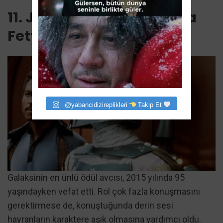
11. Jason Wingreen (Boba
Fett)
@yabancidizireplikleri
Takip Et
Galaksinin en ünlü ödül avcısı, 2015 yılında 95
yaşındayken vefat etti. Rol çok fazla konuşmasını
gerektirmese de, konuştuğunda derin sesi
hayranların karaktere aşık olmasına yardımcı oldu.