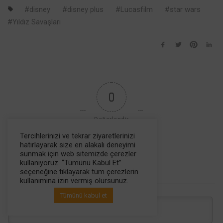
disney
disney plus
Lucasfilm
star wars
Yıldız Savaşları
0
Değerlendir
Tercihlerinizi ve tekrar ziyaretlerinizi
hatırlayarak size en alakalı deneyimi
sunmak için web sitemizde çerezler
kullanıyoruz. “Tümünü Kabul Et”
seçeneğine tıklayarak tüm çerezlerin
Abone ol
kullanımına izin vermiş olursunuz.
Tümünü kabul et