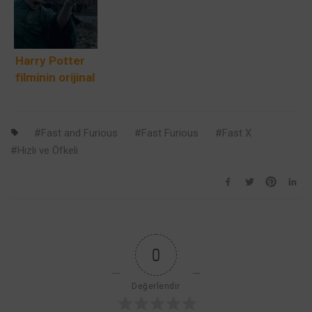
Sürgününü
Kronolojik
Sırayla İzlenir?
Daha Detaylı
İzleme Sırası
Hale Getiriyor
Harry Potter
filminin orijinal
Lord
Voldemort
tasarımı daha
Fast and Furious
Fast Furious
Fast X
korkunçtu
Hızlı ve Öfkeli
0
Değerlendir