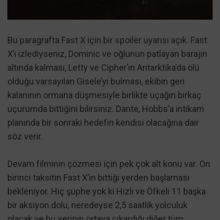
Bu paragrafta Fast X için bir spoiler uyarısı açık. Fast
X’i izlediyseniz, Dominic ve oğlunun patlayan barajın
altında kalması, Letty ve Cipher’ın Antarktika’da ölü
olduğu varsayılan Gisele’yi bulması, ekibin geri
kalanının ormana düşmesiyle birlikte uçağın birkaç
uçurumda bittiğini bilirsiniz. Dante, Hobbs’a intikam
planında bir sonraki hedefin kendisi olacağına dair
söz verir.
Devam filminin çözmesi için pek çok alt konu var. On
birinci taksitin Fast X’in bittiği yerden başlaması
bekleniyor. Hiç şüphe yok ki Hızlı ve Öfkeli 11 başka
bir aksiyon dolu, neredeyse 2,5 saatlik yolculuk
olacak ve bu serinin ortaya çıkardığı diğer tüm