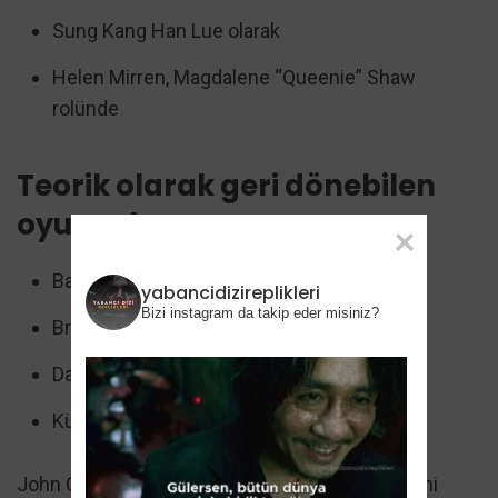
Sung Kang Han Lue olarak
Helen Mirren, Magdalene “Queenie” Shaw
rolünde
Teorik olarak geri dönebilen
oyuncular:
Bay Hiçkimse olarak Kurt Russell
yabancidizireplikleri
Bizi instagram da takip eder misiniz?
Brie Larson Tess olarak
Daniela Melchior Isabel Neves olarak
Küçük Kimse olarak Scott Eastwood
John Cena’nın Jakob Toretto’su Fast X’te kendini