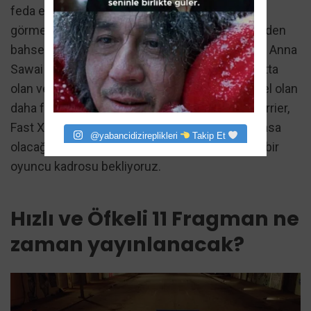
feda etse ve bu nedenle onu on birinci taksitte
görmeyi beklemiyor olsak da, bu Hızlı ve Öfkeli’den
bahsediyoruz, yani her şey olabilir. Lucas Black, Anna
Sawai ve Luke Evans gibi karakterleri hala hayatta
olan ve bir sonraki taksitte yer alması muhtemel olan
daha fazla oyuncu kadrosu var. Yönetmen Leterrier,
Fast X’in büyük olduğunu, ancak Fast 11’in devasa
@yabancidizireplikleri
Takip Et
olacağını söyleyerek alay etti, bu yüzden geniş bir
oyuncu kadrosu bekliyoruz.
Hızlı ve Öfkeli 11 Fragman ne
zaman yayınlanacak?