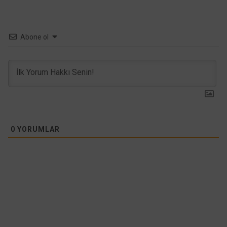
Abone ol
0
YORUMLAR