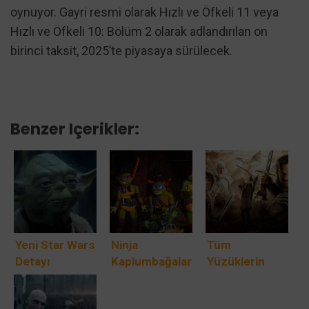
oynuyor. Gayri resmi olarak Hızlı ve Öfkeli 11 veya
Hızlı ve Öfkeli 10: Bölüm 2 olarak adlandırılan on
birinci taksit, 2025’te piyasaya sürülecek.
Benzer Içerikler:
Yeni Star Wars
Ninja
Tüm
Detayı
Kaplumbağalar
Yüzüklerin
Yoda’nın
Hangi Sırayla
Efendisi
Dagobah’a
İzlenir?
Filmleri Hangi