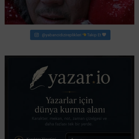
@yabancidizireplikleri
Takip Et