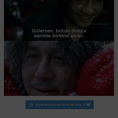
@yabancidizireplikleri
Takip Et