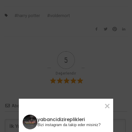
Newton’ın Kızı
The Last Of
harry potter
voldemort
Us’ta Parlıyor!
5
Değerlendir
Abone ol
yabancidizireplikleri
Bizi instagram da takip eder misiniz?