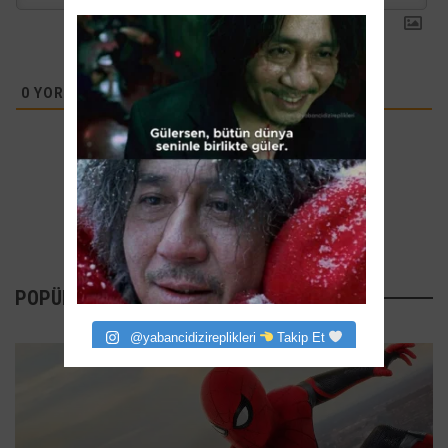
0
YORUMLAR
POPÜLER YAZILAR
@yabancidizireplikleri
Takip Et