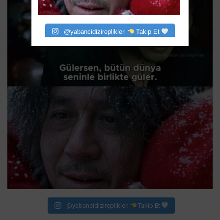
@yabancidizireplikleri
Takip Et
@yabancidizireplikleri
Takip Et