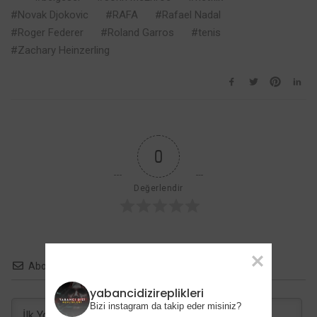
Karanlık
Novak Djokovic
RAFA
Rafael Nadal
Komedi Gizemi
Roger Federer
Roland Garros
tenis
Netflix’te
Zachary Heinzerling
0
Değerlendir
Abone ol
yabancidizireplikleri
Bizi instagram da takip eder misiniz?