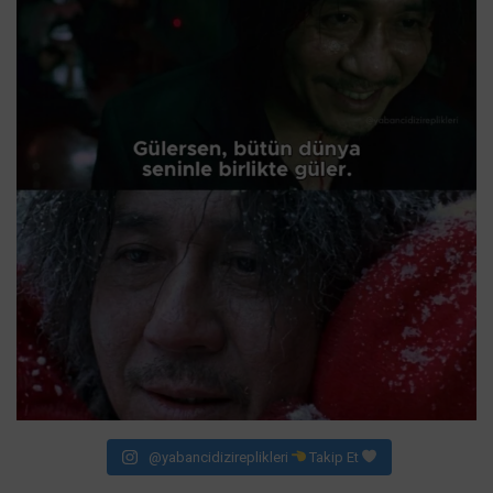
@yabancidizireplikleri
Takip Et