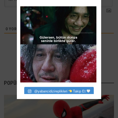
0
YORUMLAR
POPÜLER YAZILAR
@yabancidizireplikleri
Takip Et