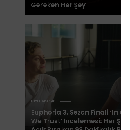
Gereken Her Şey
Dizi Haberleri
Euphoria 3. Sezon Finali ‘In Go
We Trust’ İncelemesi: Her Şeyi
Açık Bırakan 93 Dakikalık Bir