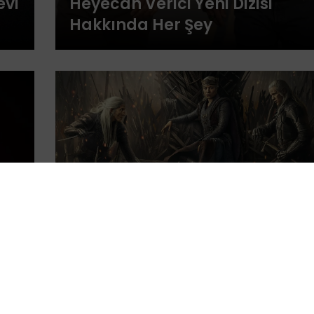
evi
Heyecan Verici Yeni Dizisi
Hakkında Her Şey
Dizi Haberleri
21
House of the Dragon 3. Sezon 2
Haziran’da HBO’da: