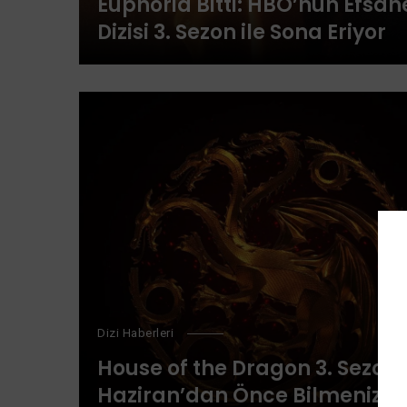
Euphoria Bitti: HBO’nun Efsan
Dizisi 3. Sezon ile Sona Eriyor
Dizi Haberleri
House of the Dragon 3. Sezon: 
Haziran’dan Önce Bilmeniz