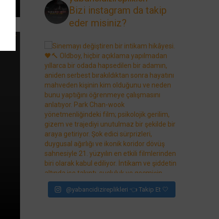
Bizi instagram da takip
eder misiniz?
@yabancidizireplikleri 👈 Takip Et 🤍