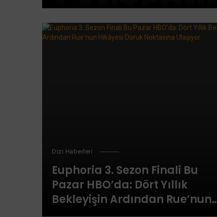
Pierre, Damon Lindelof ve La
Linney
Dizi Haberleri
Euphoria 3. Sezon Finali Bu
Pazar HBO’da: Dört Yıllık
Bekleyişin Ardından Rue’nun
Hikâyesi Doruk Noktasına