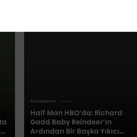
Dizi Haberleri
Half Man HBO’da: Richard
ta
Gadd Baby Reindeer’ın
on
Ardından Bir Başka Yıkıcı