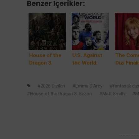
Benzer Içerikler:
House of the
U.S. Against
The Com
Dragon 3.
the World:
Dizi Finali
Sezon 21
2026 FIFA
Kudrow’u
Haziran’da
Dünya Kupası
İkonik H
HBO’da:
Öncesi
Komedisi
2026 Dizileri
Emma D'Arcy
fantastik dizi
Ejderhaların
USMNT’nin
Yıllık
House of the Dragon 3. Sezon
Matt Smith
M
Dansı Alevli
Dört Yılını
Yolculuğ
Doruk
Anlatan HBO
‘Valerie
Noktasına
Belgeseli 12
Cherish’
Ulaşıyor
Mayıs’ta
Bölümüyl
Noktalıyo