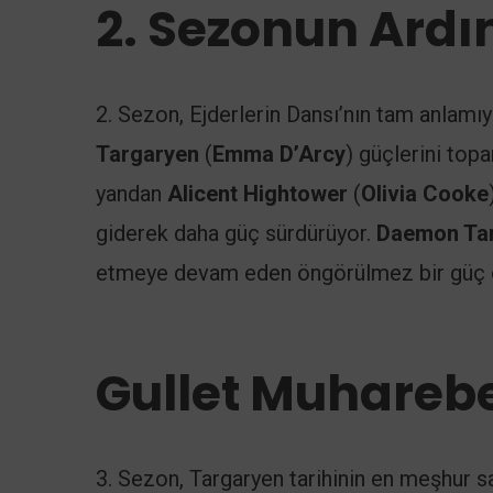
2. Sezonun Ard
2. Sezon, Ejderlerin Dansı’nın tam anlamıy
Targaryen
(
Emma D’Arcy
) güçlerini top
yandan
Alicent Hightower
(
Olivia Cooke
giderek daha güç sürdürüyor.
Daemon Ta
etmeye devam eden öngörülmez bir güç ol
Gullet Muhareb
3. Sezon, Targaryen tarihinin en meşhur s