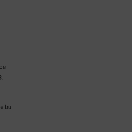
ebe
3.
ve bu