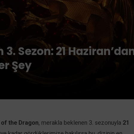
 3. Sezon: 21 Haziran’da
er Şey
of the Dragon
, merakla beklenen 3. sezonuyla
21
ye kadar gördüklerimize bakılırsa bu, dizinin en