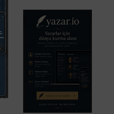
r;
hmin
ı
arak