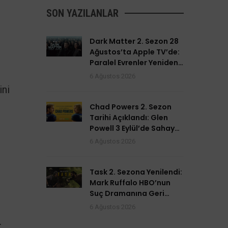
SON YAZILANLAR
Dark Matter 2. Sezon 28
Ağustos’ta Apple TV’de:
Paralel Evrenler Yeniden
Açılıyor
6 Ağustos 2026
ini
Chad Powers 2. Sezon
Tarihi Açıklandı: Glen
Powell 3 Eylül’de Sahaya
Dönüyor
6 Ağustos 2026
Task 2. Sezona Yenilendi:
Mark Ruffalo HBO’nun
Suç Dramanına Geri
Dönüyor
6 Ağustos 2026
.