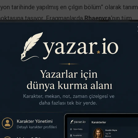
yon tarihinde yapılmış en çılgın bölüm” olarak tanım
noktasına taşıyor. Fragmanlarda
Rhaenyra
‘nın tüm
çirdiği, gökyüzünde dev bir çarpışmayı başlattığı
e of Thrones
evreninde daha önce görülmüş her şe
simler
’Arcy
,
Olivia Cooke
ve
Matt Smith
‘in liderlik ettiği
laryon
),
Harry Collett
(
Jacaerys Velaryon
),
Bethan
ampbell
(
Rhaena Targaryen
) ile güçleniyor. Sezon 