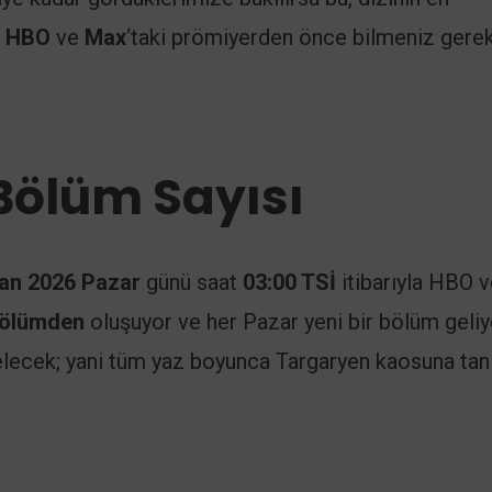
.
HBO
ve
Max
‘taki prömiyerden önce bilmeniz gere
 Bölüm Sayısı
ran 2026 Pazar
günü saat
03:00 TSİ
itibarıyla HBO 
bölümden
oluşuyor ve her Pazar yeni bir bölüm geliy
elecek; yani tüm yaz boyunca Targaryen kaosuna tanı