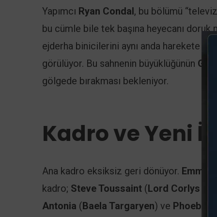
Yapımcı
Ryan Condal
, bu bölümü “televiz
bu cümle bile tek başına heyecanı doruk 
ejderha binicilerini aynı anda harekete ge
görülüyor. Bu sahnenin büyüklüğünün
Gam
gölgede bırakması bekleniyor.
Kadro ve Yeni İ
Ana kadro eksiksiz geri dönüyor.
Emma D
kadro;
Steve Toussaint
(
Lord Corlys Ve
Antonia
(
Baela Targaryen
) ve
Phoebe C