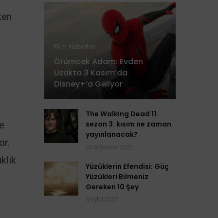
ken
Film Haberleri
Örümcek Adam: Evden
Uzakta 3 Kasım’da
Disney+’a Geliyor
The Walking Dead 11.
ve
sezon 3. kısım ne zaman
yayınlanacak?
or.
20 Ağustos 2022
klık
Yüzüklerin Efendisi: Güç
Yüzükleri Bilmeniz
Gereken 10 Şey
4 Eylül 2022