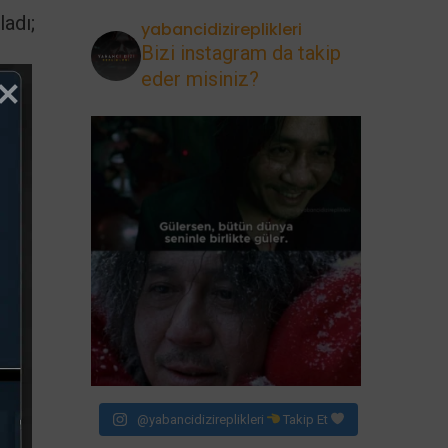
ladı;
yabancidizireplikleri
Bizi instagram da takip
eder misiniz?
yi
y
@yabancidizireplikleri
Takip Et
aynı