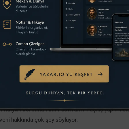
enmedik yeni ittifakların kurulacağını da vaat ediyo
Gösteriyor?
i öncekinden daha yüksek bir gerilim yarattı. Final
g
‘i ele geçirdiği görülüyor, ancak bundan sonrası ta
os semalarında ejderhaların kapıştığı nefes kesici
a öncesinden çok daha tehlikeli bir boyuta taşındığın
li
İtalya Taormina Film Festivali
‘nin açılış yapımı ol
veni hakkında çok şey söylüyor.