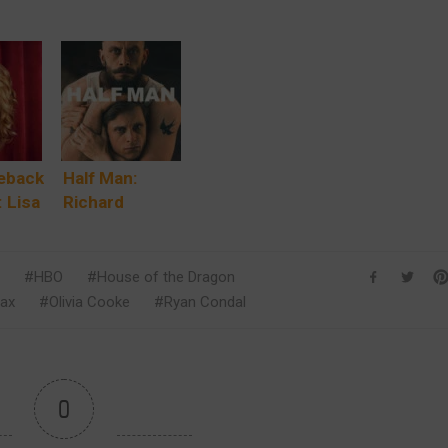
eback
Half Man:
: Lisa
Richard
n
Gadd’in HBO
BO
ve BBC için
 20
Hazırladığı
HBO
House of the Dragon
Yeni Dizi
ax
Olivia Cooke
Ryan Condal
unu
2026’nın En
Çok Konuşulan
Yapımı
e
0
r