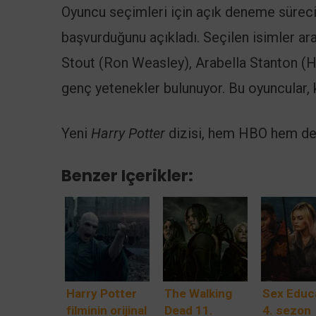
Oyuncu seçimleri için açık deneme sürec
başvurduğunu açıkladı. Seçilen isimler ar
Stout (Ron Weasley), Arabella Stanton (
genç yetenekler bulunuyor. Bu oyuncular, 
Yeni
Harry Potter
dizisi, hem HBO hem de M
Benzer Içerikler:
Harry Potter
The Walking
Sex Educ
filminin orijinal
Dead 11.
4. sezon