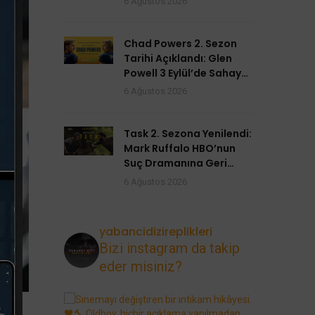
6 Ağustos 2026
Chad Powers 2. Sezon
Tarihi Açıklandı: Glen
Powell 3 Eylül’de Sahaya
Dönüyor
6 Ağustos 2026
Task 2. Sezona Yenilendi:
Mark Ruffalo HBO’nun
Suç Dramanına Geri
Dönüyor
6 Ağustos 2026
yabancidizireplikleri
Bizi instagram da takip
eder misiniz?