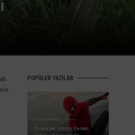
l
POPÜLER YAZILAR
dı.
arın
Film Haberleri
Örümcek Adam: Evden