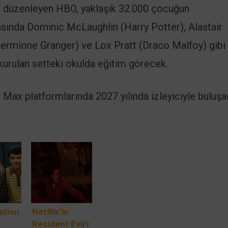
i düzenleyen HBO, yaklaşık 32.000 çocuğun
asında Dominic McLaughlin (Harry Potter), Alastair
Hermione Granger) ve Lox Pratt (Draco Malfoy) gibi
kurulan setteki okulda eğitim görecek.
ax platformlarında 2027 yılında izleyiciyle buluşa
ation
Netflix’in
Resident Evil’i