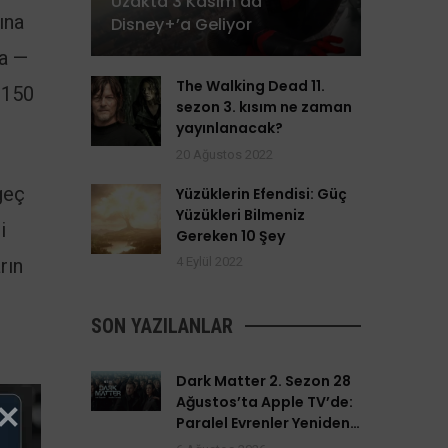
Uzakta 3 Kasım’da
ına
Disney+’a Geliyor
da —
The Walking Dead 11.
 150
sezon 3. kısım ne zaman
yayınlanacak?
20 Ağustos 2022
geç
Yüzüklerin Efendisi: Güç
Yüzükleri Bilmeniz
i
Gereken 10 Şey
rın
4 Eylül 2022
SON YAZILANLAR
Dark Matter 2. Sezon 28
Ağustos’ta Apple TV’de:
Paralel Evrenler Yeniden
Açılıyor