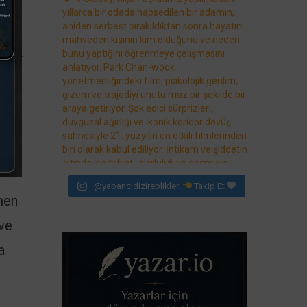
er
uru
tter
p
ha
@yabancidizireplikleri
Takip Et
men
 ve
a