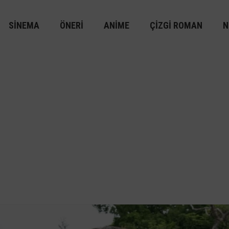
SINEMA
ÖNERI
ANIME
ÇIZGI ROMAN
N