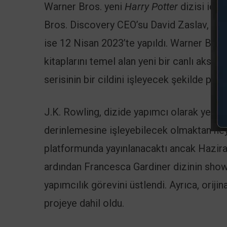
Warner Bros. yeni
Harry Potter
dizisi için
Bros. Discovery CEO’su David Zaslav, serin
ise 12 Nisan 2023’te yapıldı. Warner Bros.
kitaplarını temel alan yeni bir canlı aksiy
serisinin bir cildini işleyecek şekilde planl
J.K. Rowling, dizide yapımcı olarak yer al
derinlemesine işleyebilecek olmaktan hey
platformunda yayınlanacaktı ancak Hazira
ardından Francesca Gardiner dizinin show
yapımcılık görevini üstlendi. Ayrıca, orijin
projeye dahil oldu.