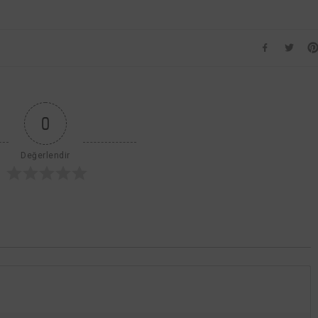
İlk Sezondan
Sonra İptal
Edildi
0
Değerlendir