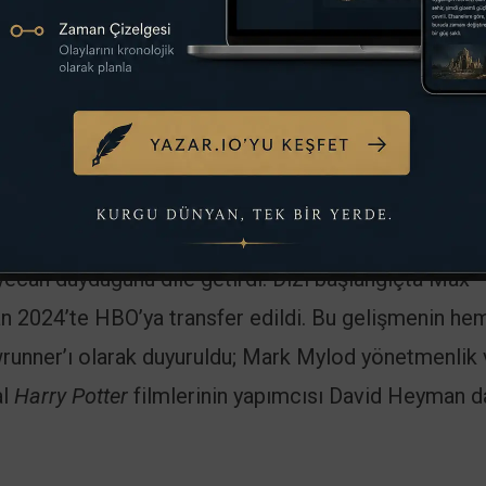
 ilk adımı Ocak 2021’de attı. Mayıs 2022’de ise Warn
in yazarı J.K. Rowling ile bir araya geldi. Nihai duy
 Discovery, kendi dijital platformu Max için
Harry Po
on dizisi çekeceğini açıkladı. Dizinin her sezonu, kita
andı.
acak ve bu yeni uyarlamada kitapların detaylarını da
ecan duyduğunu dile getirdi. Dizi başlangıçta Max
n 2024’te HBO’ya transfer edildi. Bu gelişmenin he
runner’ı olarak duyuruldu; Mark Mylod yönetmenlik
al
Harry Potter
filmlerinin yapımcısı David Heyman d