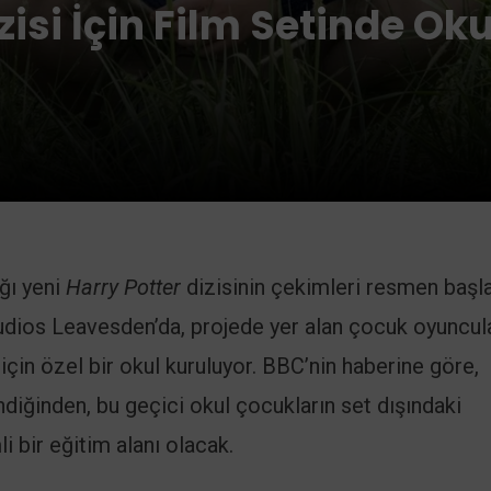
zisi İçin Film Setinde Oku
ğı yeni
Harry Potter
dizisinin çekimleri resmen başla
tudios Leavesden’da, projede yer alan çocuk oyuncul
çin özel bir okul kuruluyor. BBC’nin haberine göre,
ndiğinden, bu geçici okul çocukların set dışındaki
 bir eğitim alanı olacak.