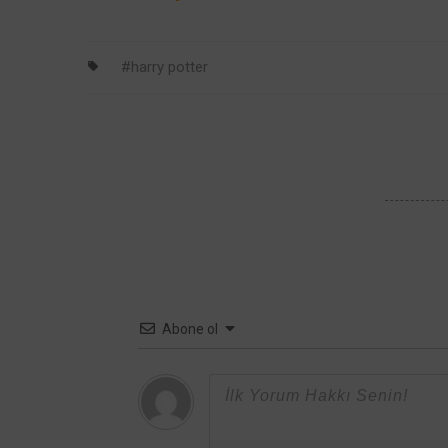
Lord
Sezon
çekimleri
Voldemort
Görselleri: Son
başladı
tasarımı daha
Bölümlere İlk
harry potter
korkunçtu
Bakış
Abone ol