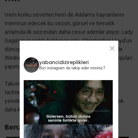
Hem korku severleri hem de Addams hayranlarını
memnun edecek bu sezon, görsel ve tematik
anlamda ilk sezondan daha cesur adımlar atıyor. Lady
Gaga’nın merakla beklenen rolü, Christopher Lloyd’un
dönüşü ve Tim Burton’ın yönetmenliği sayesinde
Wednesday 2. sezon, 2025 yazının en çok konuşulan
yabancidizireplikleri
yapımlarından biri olmaya aday.
Bizi instagram da takip eder misiniz?
Takviminize not edin:
6 Ağustos
ve
3 Eylül
tarihlerinde Nevermore Akademisi’nin kapıları
yeniden açılıyor. Wednesday Addams, bu kez çok
daha karanlık gölgelerle yüzleşmeye hazır.
Benzer Içerikler: