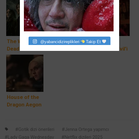
The Walking
Sex Education
Netflix’in
@yabancidizireplikleri
Takip Et
Dead 11.
4. sezon
Resident Evil’i
Sezon
çekimleri
İlk Sezondan
Görselleri: Son
başladı
Sonra İptal
Bölümlere İlk
Edildi
Bakış
House of the
Dragon Aegon
Targaryen
Kiminle Evli?
Gotik dizi önerileri
Jenna Ortega yapımcı
Lady Gaga Wednesday
Netflix dizileri 2025