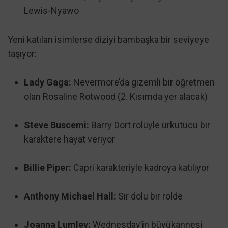
Lewis-Nyawo
Yeni katılan isimlerse diziyi bambaşka bir seviyeye
taşıyor:
Lady Gaga:
Nevermore’da gizemli bir öğretmen
olan Rosaline Rotwood (2. Kısımda yer alacak)
Steve Buscemi:
Barry Dort rolüyle ürkütücü bir
karaktere hayat veriyor
Billie Piper:
Capri karakteriyle kadroya katılıyor
Anthony Michael Hall:
Sır dolu bir rolde
Joanna Lumley:
Wednesday’in büyükannesi