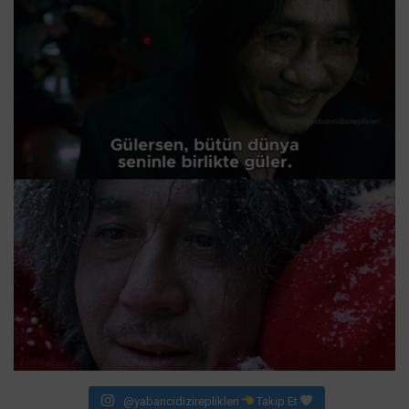
@yabancidizireplikleri
Takip Et