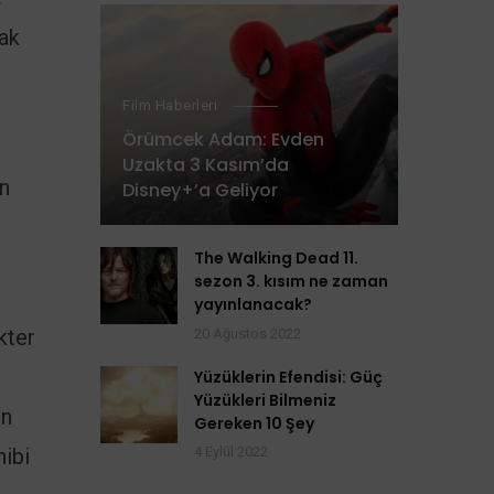
mak
Film Haberleri
Örümcek Adam: Evden
Uzakta 3 Kasım’da
in
Disney+’a Geliyor
The Walking Dead 11.
sezon 3. kısım ne zaman
yayınlanacak?
kter
20 Ağustos 2022
Yüzüklerin Efendisi: Güç
Yüzükleri Bilmeniz
in
Gereken 10 Şey
hibi
4 Eylül 2022