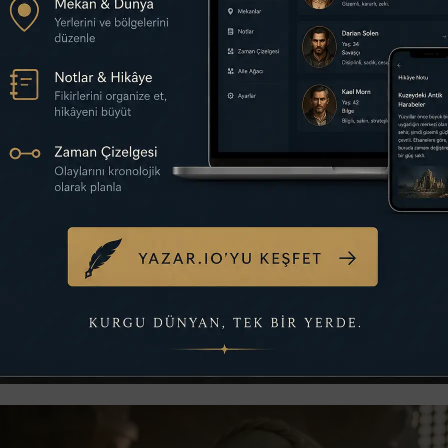
aların Dansı başlamak üzere ve bu, onun Yeşil ulusun
ı görmek üzereyiz demektir. Ancak Yedi Krallığın Efe
 başka, yerine getirmesi gereken bir başka sorumlul
nedanının nesiller boyu ilerlemesine yardımcı olacak
 gelmek. Peki Aegon II kiminle evli?
l Viserys Targaryen ile Kraliçe Alicent Hightower’ı
ile evleneceğini Ejderha Evi’nin 7. bölümünde zate
 cenazesi sırasında aile Driftmark’tayken açıklığa