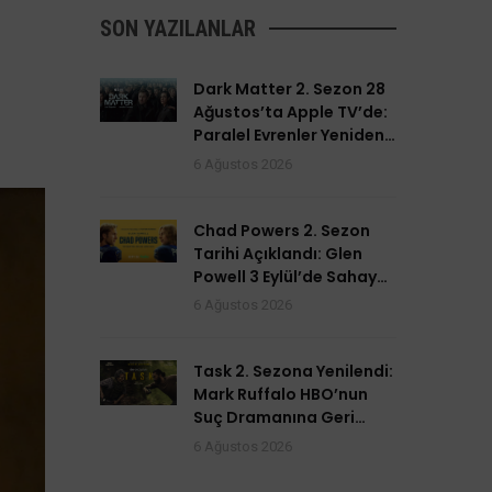
SON YAZILANLAR
Dark Matter 2. Sezon 28
Ağustos’ta Apple TV’de:
Paralel Evrenler Yeniden
Açılıyor
6 Ağustos 2026
Chad Powers 2. Sezon
Tarihi Açıklandı: Glen
Powell 3 Eylül’de Sahaya
Dönüyor
6 Ağustos 2026
Task 2. Sezona Yenilendi:
Mark Ruffalo HBO’nun
Suç Dramanına Geri
Dönüyor
6 Ağustos 2026