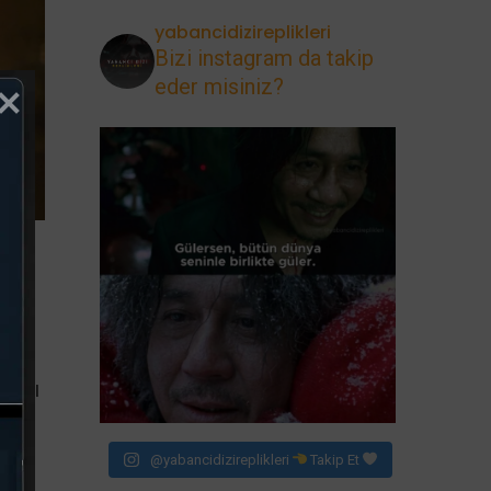
yabancidizireplikleri
Bizi instagram da takip
eder misiniz?
ekti
asını
@yabancidizireplikleri
Takip Et