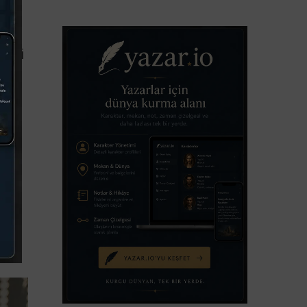
un
ndisi
uk
n
n