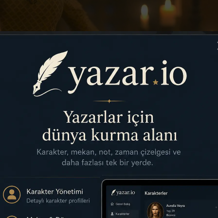
n Targaryen’in Yedi Krallığın bir sonraki Lordu
boyunca Kraliçe Alicent’in arkasından tacı vermeyi
i. Elbette Alicent, Aegon’u taçlandırmayı kabul edec
nanıyordu. Bu nedenle, taç giyme töreninin nasıl olm
ının Aegon’a Rhaenyra’yı öldürmesini söylemesini
ydu.