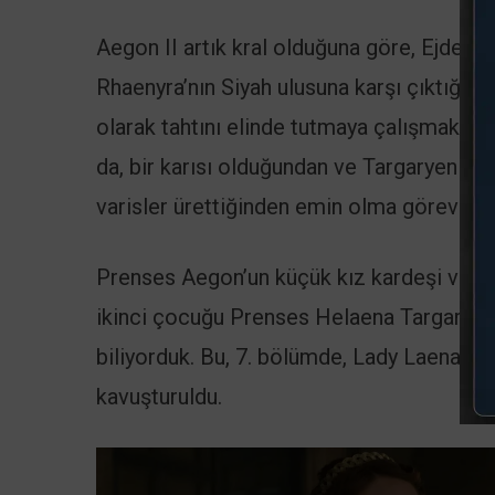
Aegon II artık kral olduğuna göre, Ejderh
Rhaenyra’nın Siyah ulusuna karşı çıktığın
olarak tahtını elinde tutmaya çalışmaktan
da, bir karısı olduğundan ve Targaryen ha
varisler ürettiğinden emin olma görevidir.
Prenses Aegon’un küçük kız kardeşi ve Kra
ikinci çocuğu Prenses Helaena Targaryen 
biliyorduk. Bu, 7. bölümde, Lady Laena’nın
kavuşturuldu.