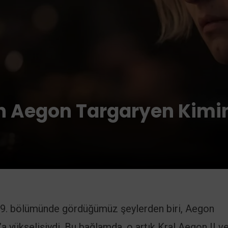
n Aegon Targaryen Kimin
 9. bölümünde gördüğümüz şeylerden biri, Aegon
a yükselişiydi. Bu bağlamda, o artık Kral Aegon II v