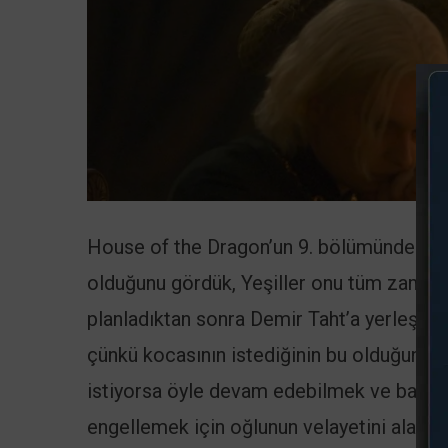
House of the Dragon’un 9. bölümünde Aego
olduğunu gördük, Yeşiller onu tüm zaman 
planladıktan sonra Demir Taht’a yerleştird
çünkü kocasının istediğinin bu olduğuna i
istiyorsa öyle devam edebilmek ve babas
engellemek için oğlunun velayetini alan o