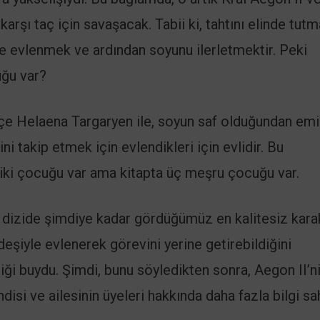
rşı taç için savaşacak. Tabii ki, tahtını elinde tut
 de evlenmek ve ardından soyunu ilerletmektir. Peki
uğu var?
liçe Helaena Targaryen ile, soyun saf olduğundan em
i takip etmek için evlendikleri için evlidir. Bu
iki çocuğu var ama kitapta üç meşru çocuğu var.
un dizide şimdiye kadar gördüğümüz en kalitesiz kara
eşiyle evlenerek görevini yerine getirebildiğini
iği buydu. Şimdi, bunu söyledikten sonra, Aegon II’n
isi ve ailesinin üyeleri hakkında daha fazla bilgi sa