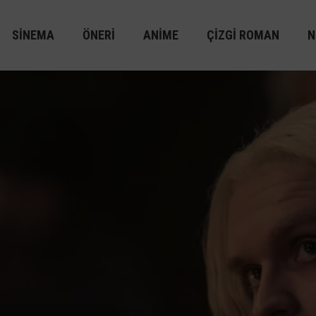
SINEMA
ÖNERI
ANIME
ÇIZGI ROMAN
N