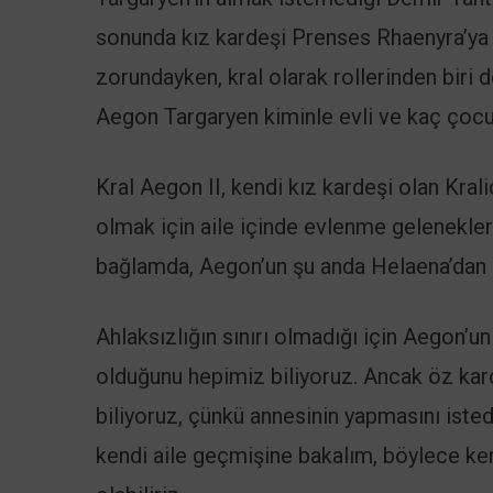
sonunda kız kardeşi Prenses Rhaenyra’ya ka
zorundayken, kral olarak rollerinden biri
Aegon Targaryen kiminle evli ve kaç çoc
Kral Aegon II, kendi kız kardeşi olan Kra
olmak için aile içinde evlenme geleneklerin
bağlamda, Aegon’un şu anda Helaena’dan 
Ahlaksızlığın sınırı olmadığı için Aegon’
olduğunu hepimiz biliyoruz. Ancak öz kard
biliyoruz, çünkü annesinin yapmasını isted
kendi aile geçmişine bakalım, böylece kend