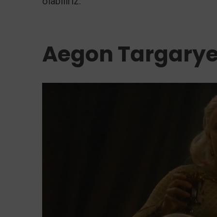
olabiliriz.
Aegon Targaryen