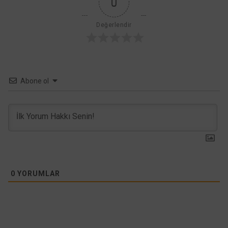
0
Değerlendir
Abone ol
0
YORUMLAR