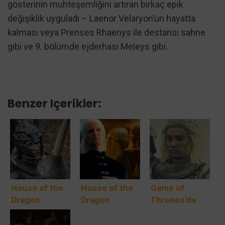
gösterinin muhteşemliğini artıran birkaç epik
değişiklik uyguladı – Laenor Velaryon’un hayatta
kalması veya Prenses Rhaenys ile destansı sahne
gibi ve 9. bölümde ejderhası Meleys gibi.
Benzer Içerikler:
House of the
House of the
Game of
Dragon:
Dragon
Thrones’da
Daemon,
Finalinde
Velaryon
Viserys
Daemon
Hanesine Ne