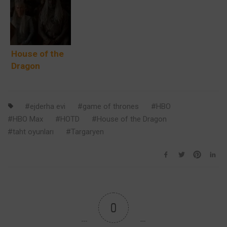
Kehanetini
Neden
Oldu?
Neden
Rhaenyra’yı
Bilmedi?
Boğdu?
House of the
Dragon
Velaryon
Hanesi
Targaryen
ejderha evi
game of thrones
HBO
Hanesi ile
HBO Max
HOTD
House of the Dragon
Nasıl İlişkili?
taht oyunları
Targaryen
0