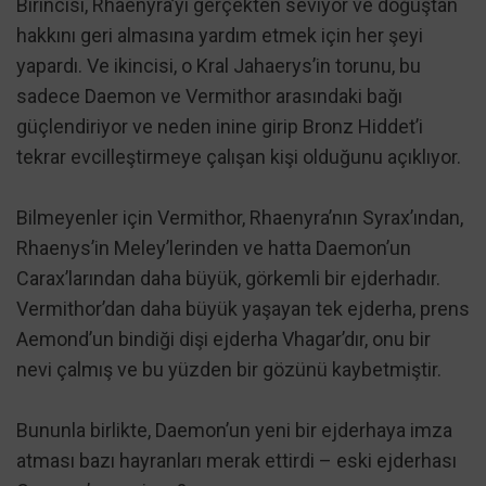
Birincisi, Rhaenyra’yı gerçekten seviyor ve doğuştan
hakkını geri almasına yardım etmek için her şeyi
yapardı. Ve ikincisi, o Kral Jahaerys’in torunu, bu
sadece Daemon ve Vermithor arasındaki bağı
güçlendiriyor ve neden inine girip Bronz Hiddet’i
tekrar evcilleştirmeye çalışan kişi olduğunu açıklıyor.
Bilmeyenler için Vermithor, Rhaenyra’nın Syrax’ından,
Rhaenys’in Meley’lerinden ve hatta Daemon’un
Carax’larından daha büyük, görkemli bir ejderhadır.
Vermithor’dan daha büyük yaşayan tek ejderha, prens
Aemond’un bindiği dişi ejderha Vhagar’dır, onu bir
nevi çalmış ve bu yüzden bir gözünü kaybetmiştir.
Bununla birlikte, Daemon’un yeni bir ejderhaya imza
atması bazı hayranları merak ettirdi – eski ejderhası