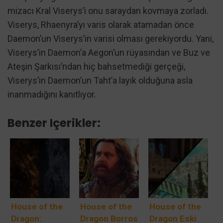
mizacı Kral Viserys’i onu saraydan kovmaya zorladı.
Viserys, Rhaenyra’yı varis olarak atamadan önce
Daemon’un Viserys’in varisi olması gerekiyordu. Yani,
Viserys’in Daemon’a Aegon’un rüyasından ve Buz ve
Ateşin Şarkısı’ndan hiç bahsetmediği gerçeği,
Viserys’in Daemon’un Taht’a layık olduğuna asla
inanmadığını kanıtlıyor.
Benzer Içerikler:
House of the
House of the
House of the
Dragon:
Dragon Borros
Dragon Eski