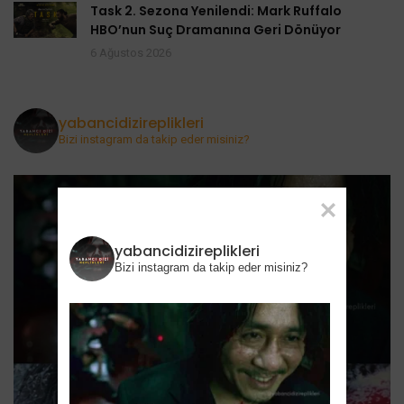
Task 2. Sezona Yenilendi: Mark Ruffalo
HBO’nun Suç Dramanına Geri Dönüyor
6 Ağustos 2026
yabancidizireplikleri
Bizi instagram da takip eder misiniz?
yabancidizireplikleri
Bizi instagram da takip eder misiniz?