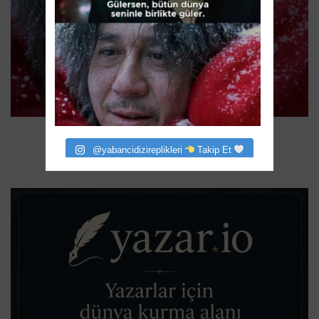
@yabancidizireplikleri
Takip Et
@yabancidizireplikleri
Takip Et