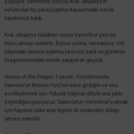
söylüyor. Vermithor, binicisi Kral Jahaerys’in
vefatından bu yana Ejderha Kayası’ndaki ininde
hareketsiz kaldı.
Kral Jahaerys öldükten sonra Vermithor yeni bir
binici almayı reddetti. Bunun yerine, neredeyse 100
yaşındaki devasa ejderha binicisiz kaldı ve günlerini
Dragonstone’daki ininde yaşayarak geçirdi.
House of the Dragon 1.sezon 10.bölümünde,
Daemon’un Bronze Fury’nin inine girdiğini ve onu
evcilleştirmek için Yüksek Valyrian diliyle ona şarkı
söylediğini görüyoruz. Daemon’un Vermithor’u almak
için hayatını riske atan kişinin iki nedenden dolayı
olması mantıklı.