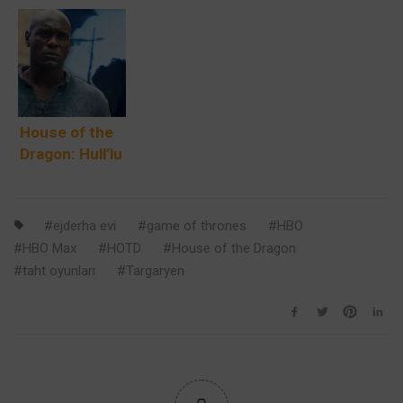
Vermithor vs.
Baratheon
Valyria Şehri
Vhagar:
Kimdir?
Hakkında
Hangisi Daha
Bilmediğiniz 10
Büyük Ve Daha
Şey
Güçlü?
House of the
Dragon: Hull’lu
Alyn Kim?
ejderha evi
game of thrones
HBO
HBO Max
HOTD
House of the Dragon
taht oyunları
Targaryen