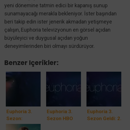
yeni dönemine tatmin edici bir kapanış sunup
sunamayacağı merakla bekleniyor. İster başından
beri takip edin ister jenerik akmadan yetişmeye
çalışın, Euphoria televizyonun en görsel açıdan
büyüleyici ve duygusal açıdan yoğun
deneyimlerinden biri olmayı sürdürüyor.
Benzer Içerikler:
Euphoria 3.
Euphoria 3.
Euphoria 3.
Sezon:
Sezon HBO
Sezon Geldi: 2.
HBO’nun En
Max’te:
Bölüm Yarın