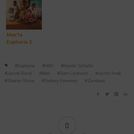
İddialı Bölümü
Zendaya 12
HBO’da —
12 Nisan’da
Nisan’da Uzun
Bilmeniz
Başlıyor
Beklenişin
Gereken Her
Ardından Geri
Şey
Dönüyor
Max’ta
Euphoria 3.
Sezon: Beş Yıl
Sonra Rue ve
Arkadaşları
Euphoria
HBO
Hunter Schafer
Büyüdü, Ama
Jacob Elordi
Max
Sam Levinson
sezon finali
Kaos Bitmedi
Sharon Stone
Sydney Sweeney
Zendaya
0