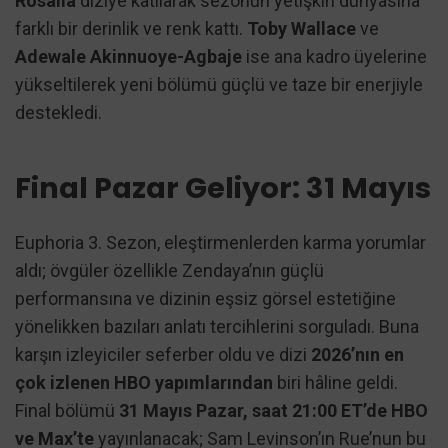
Rosalía
diziye katılarak sezonun yetişkin dünyasına
farklı bir derinlik ve renk kattı.
Toby Wallace
ve
Adewale Akinnuoye-Agbaje
ise ana kadro üyelerine
yükseltilerek yeni bölümü güçlü ve taze bir enerjiyle
destekledi.
Final Pazar Geliyor: 31 Mayıs
Euphoria 3. Sezon, eleştirmenlerden karma yorumlar
aldı; övgüler özellikle Zendaya’nın güçlü
performansına ve dizinin eşsiz görsel estetiğine
yönelikken bazıları anlatı tercihlerini sorguladı. Buna
karşın izleyiciler seferber oldu ve dizi
2026’nın en
çok izlenen HBO yapımlarından
biri hâline geldi.
Final bölümü
31 Mayıs Pazar, saat 21:00 ET’de HBO
ve Max’te
yayınlanacak; Sam Levinson’ın Rue’nun bu