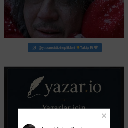
@yabancidizireplikleri
Takip Et