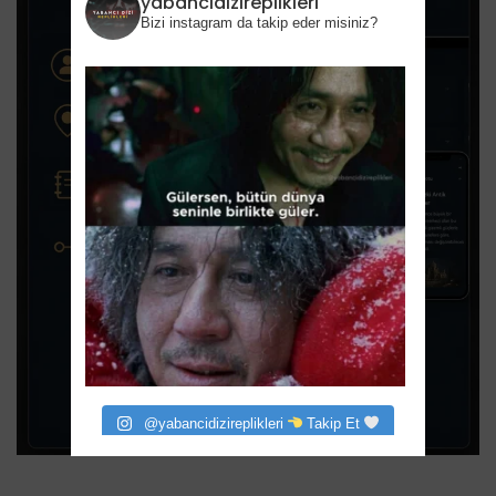
yabancidizireplikleri
Bizi instagram da takip eder misiniz?
@yabancidizireplikleri
Takip Et