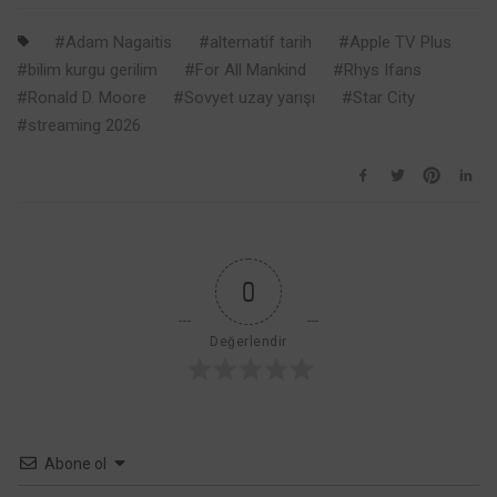
Apple TV+’ın
En Cesur
Adam Nagaitis
alternatif tarih
Apple TV Plus
Korku
bilim kurgu gerilim
For All Mankind
Rhys Ifans
Komedisi 29
Ronald D. Moore
Sovyet uzay yarışı
Star City
Nisan’da
streaming 2026
Geliyor
0
Değerlendir
Abone ol