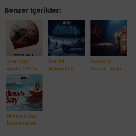
Benzer Içerikler:
Star City:
For All
Hacks 5.
Apple TV+’ın
Mankind 5.
Sezon: Jean
For All
Sezon Apple
Smart, HBO
Mankind
TV+’da Yayına
Max’in Emmy
Spinoff’u
Girdi: Mars
Ödüllü
Sovyet Uzay
Kolonisi Yeni
Komedisinin
Gerilimi 29
Tehlikelerle
Final
Mayıs’ta
Karşı Karşıya
Bölümüyle Geri
Widow’s Bay
Geliyor
Dönüyor
İnceleme ve
Önizleme: