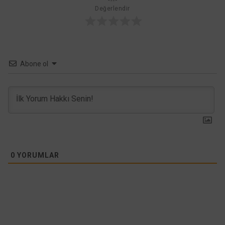
Değerlendir
Abone ol
0
YORUMLAR