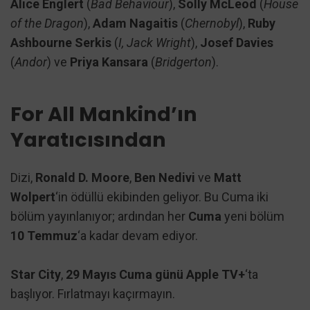
Alice Englert
(
Bad Behaviour
),
Solly McLeod
(
House
of the Dragon
),
Adam Nagaitis
(
Chernobyl
),
Ruby
Ashbourne Serkis
(
I, Jack Wright
),
Josef Davies
(
Andor
) ve
Priya Kansara
(
Bridgerton
).
For All Mankind’ın
Yaratıcısından
Dizi,
Ronald D. Moore
,
Ben Nedivi
ve
Matt
Wolpert
‘in ödüllü ekibinden geliyor. Bu Cuma iki
bölüm yayınlanıyor; ardından her
Cuma
yeni bölüm
10 Temmuz
‘a kadar devam ediyor.
Star City
,
29 Mayıs Cuma günü Apple TV+
‘ta
başlıyor. Fırlatmayı kaçırmayın.