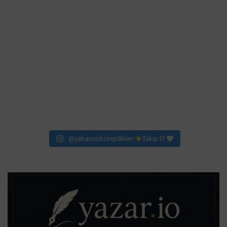
@yabancidizireplikleri
Takip Et