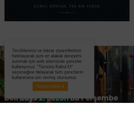
Tercihlerinizi ve tekrar ziyaretlerinizi
hatırlayarak size en alakalı deneyimi
sunmak için web sitemizde çerezler
kullanıyoruz. “Tümünü Kabul Et”
seçeneğine tıklayarak tüm çerezlerin
kullanımına izin vermiş olursunuz.
Tümünü kabul et
Dizi Haberleri
Deli Boys 2. Sezon Bu Perşembe
Hulu’da: Fred Armisen ve Kumail
Nanjiani Dar Kardeşlerin En
Kaotik Sezonuna Katılıyor