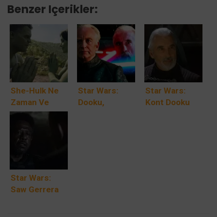
Benzer Içerikler:
She-Hulk Ne
Star Wars:
Star Wars:
Zaman Ve
Dooku,
Kont Dooku
Nerede
Palpatine’in
Aslında İyi Bir
Yayınlanacak?
İhanetini
Adam mıydı?
Biliyor Muydu
Gerçekten
ve Onu Neden
Kötü müydü?
İfşa Etmedi?
Star Wars:
Saw Gerrera
Kimdir?