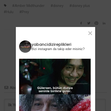
Amber Midthunder
disney
disney plus
Hulu
Prey
yabancidizireplikleri
0
Bizi instagram da takip eder misiniz?
Değerlendir
Abone ol