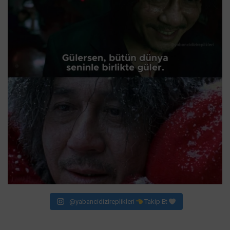
@yabancidizireplikleri
Takip Et