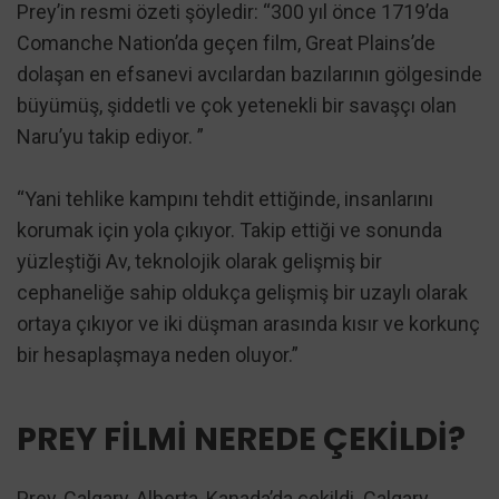
Prey’in resmi özeti şöyledir: “300 yıl önce 1719’da
Comanche Nation’da geçen film, Great Plains’de
dolaşan en efsanevi avcılardan bazılarının gölgesinde
büyümüş, şiddetli ve çok yetenekli bir savaşçı olan
Naru’yu takip ediyor. ”
“Yani tehlike kampını tehdit ettiğinde, insanlarını
korumak için yola çıkıyor. Takip ettiği ve sonunda
yüzleştiği Av, teknolojik olarak gelişmiş bir
cephaneliğe sahip oldukça gelişmiş bir uzaylı olarak
ortaya çıkıyor ve iki düşman arasında kısır ve korkunç
bir hesaplaşmaya neden oluyor.”
PREY FİLMİ NEREDE ÇEKİLDİ?
Prey, Calgary, Alberta, Kanada’da çekildi. Calgary,