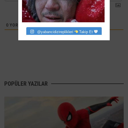
0
YORUMLAR
@yabancidizireplikleri
Takip Et
POPÜLER YAZILAR