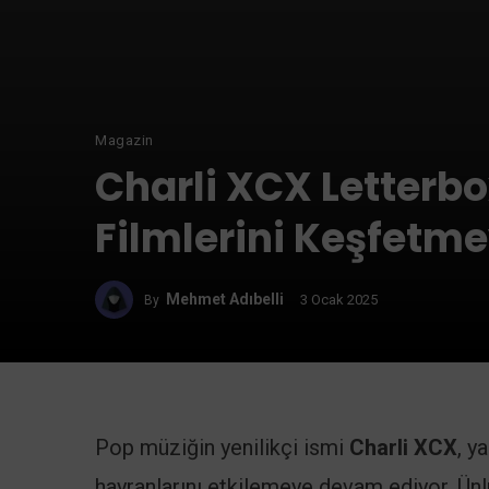
Magazin
Charli XCX Letterbo
Filmlerini Keşfetm
Mehmet Adıbelli
3 Ocak 2025
By
Pop müziğin yenilikçi ismi
Charli XCX
, y
hayranlarını etkilemeye devam ediyor. Ün