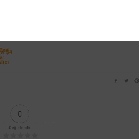
 Bad
a:
ite’ın
lyona
iyor
0
Değerlendir