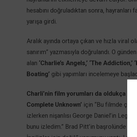
hesabını doğruladıktan sonra, hayranları f
yarışa girdi.
Aralık ayında ortaya çıkan ve hızla viral o
sanırım” yazmasıyla doğrulandı. O günden b
alan
‘Charlie’s Angels,’ ‘The Addiction,’ 
Boating’
gibi yapımları incelemeye başlad
Charli’nin film yorumları da oldukça eğl
Complete Unknown’
için “Bu filmde çok f
izlerken nişanlısı George Daniel’in Lego y
bunu izledim.” Brad Pitt’in başrolünde ol