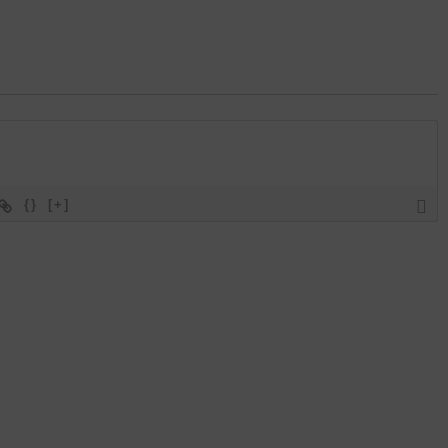
{}
[+]