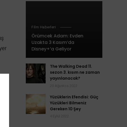
Film Haberleri
Örümcek Adam: Evden
ış
Uzakta 3 Kasım’da
yer
Disney+’a Geliyor
The Walking Dead 11.
sezon 3. kısım ne zaman
yayınlanacak?
20 Ağustos 2022
’i
Yüzüklerin Efendisi: Güç
Yüzükleri Bilmeniz
ken
Gereken 10 Şey
film
4 Eylül 2022