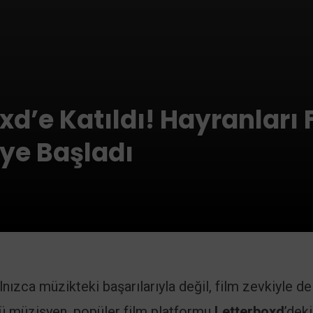
xd’e Katıldı! Hayranları 
eye Başladı
alnızca müzikteki başarılarıyla değil, film zevkiyle de
lü müzisyen, popüler film platformu
Letterboxd
’deki