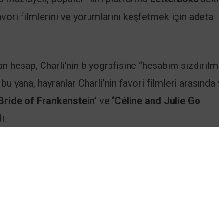
avori filmlerini ve yorumlarını keşfetmek için adeta
lan hesap, Charli’nin biyografisine “hesabım sızdırılm
u yana, hayranlar Charli’nin favori filmleri arasında 
‘Bride of Frankenstein’
ve
‘Céline and Julie Go
ı.
enceli ve samimi.
Örneğin, Bob Dylan biyografisi
‘A
azla şarkı vardı!” derken,
‘The Tragedy of Macbeth
aptığını belirtti ve şöyle yazdı: “George Lego yapar
duğu
‘Moneyball’
hakkında ise esprili bir şekilde “Bu 