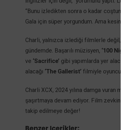
İngilizler için değil,” yorumunu yaptı. Lu
“Bunu izledikten sonra o kadar coştum ki
Gala için süper yorgundum. Ama kesinlikle
Charli, yalnızca izlediği filmlerle değil, y
gündemde. Başarılı müzisyen,
‘100 Nights
ve
‘Sacrifice’
gibi yapımlarda yer alacak. 
alacağı
‘The Gallerist’
filmiyle oyunculuk 
Charli XCX, 2024 yılına damga vuran müzik
şaşırtmaya devam ediyor. Film zevkinden o
takip edilmeye değer!
Benzer Içerikler: