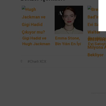
Gigi Hadid ve
Emma Stone,
Breaking
Hugh Jackman
Bin Yılın En İyi
Evi Satışt
Sevgililer mi?
2. Oyuncusu
Walter Wh
Seçildi!
Evi $4 Mi
Tartışmalar
Alıcı Bekl
Charli XCX
Alevlendi