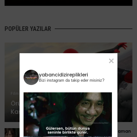
POPÜLER YAZILAR
yabancidizireplikleri
Bizi instagram da takip eder misiniz?
Film Haberleri
Örümcek Adam: Evden Uzakta 3
Kasım’da Disney+’a Geliyor
The Walking Dead 11. sezon 3. kısım ne zaman