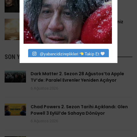
yayınlanacak?
20 Ağustos 2022
Yüzüklerin Efendisi: Güç Yüzükleri Bilmeniz
Gereken 10 Şey
4 Eylül 2022
@yabancidizireplikleri
Takip Et
SON YAZILANLAR
Dark Matter 2. Sezon 28 Ağustos’ta Apple
TV’de: Paralel Evrenler Yeniden Açılıyor
6 Ağustos 2026
Chad Powers 2. Sezon Tarihi Açıklandı: Glen
Powell 3 Eylül’de Sahaya Dönüyor
6 Ağustos 2026