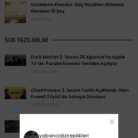
Yüzüklerin Efendisi: Güç Yüzükleri Bilmeniz
Gereken 10 Şey
4 Eylül 2022
SON YAZILANLAR
Dark Matter 2. Sezon 28 Ağustos’ta Apple
TV’de: Paralel Evrenler Yeniden Açılıyor
6 Ağustos 2026
Chad Powers 2. Sezon Tarihi Açıklandı: Glen
Powell 3 Eylül’de Sahaya Dönüyor
6 Ağustos 2026
Task 2. Sezona Yenilendi: Mark Ruffalo
HBO’nun Suç Dramanına Geri Dönüyor
yabancidizireplikleri
6 Ağustos 2026