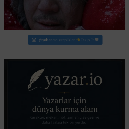
@yabancidizireplikleri
Takip Et