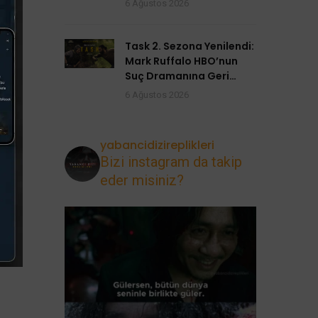
6 Ağustos 2026
Task 2. Sezona Yenilendi:
Mark Ruffalo HBO’nun
Suç Dramanına Geri
Dönüyor
6 Ağustos 2026
yabancidizireplikleri
Bizi instagram da takip
eder misiniz?