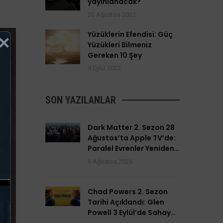
yayınlanacak?
20 Ağustos 2022
Yüzüklerin Efendisi: Güç
Yüzükleri Bilmeniz
Gereken 10 Şey
4 Eylül 2022
SON YAZILANLAR
Dark Matter 2. Sezon 28
Ağustos’ta Apple TV’de:
Paralel Evrenler Yeniden
Açılıyor
6 Ağustos 2026
Chad Powers 2. Sezon
Tarihi Açıklandı: Glen
Powell 3 Eylül’de Sahaya
Dönüyor