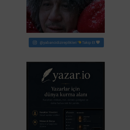
@yabancidizireplikleri
Takip Et