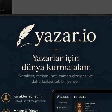
:
lük