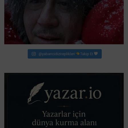
@yabancidizireplikleri
Takip Et