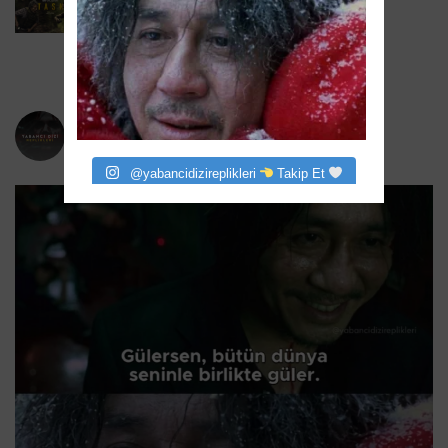
Task 2. Sezona Yenilendi: Mark Ruffalo
HBO’nun Suç Dramanına Geri Dönüyor
6 Ağustos 2026
yabancidizireplikleri
Bizi instagram da takip eder misiniz?
@yabancidizireplikleri
Takip Et