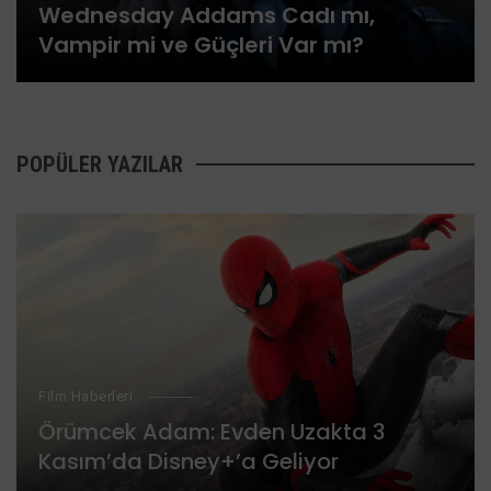
Wednesday Addams Cadı mı,
Vampir mi ve Güçleri Var mı?
POPÜLER YAZILAR
Film Haberleri
Örümcek Adam: Evden Uzakta 3
Kasım’da Disney+’a Geliyor