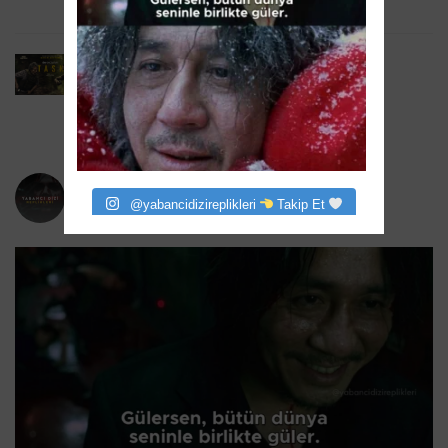
6 Ağustos 2026
Task 2. Sezona Yenilendi: Mark Ruffalo
HBO’nun Suç Dramanına Geri Dönüyor
6 Ağustos 2026
yabancidizireplikleri
@yabancidizireplikleri
Takip Et
Bizi instagram da takip eder misiniz?