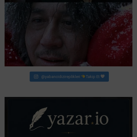
@yabancidizireplikleri
Takip Et