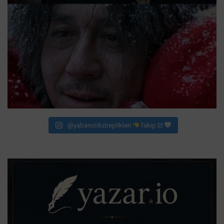
@yabancidizireplikleri
Takip Et