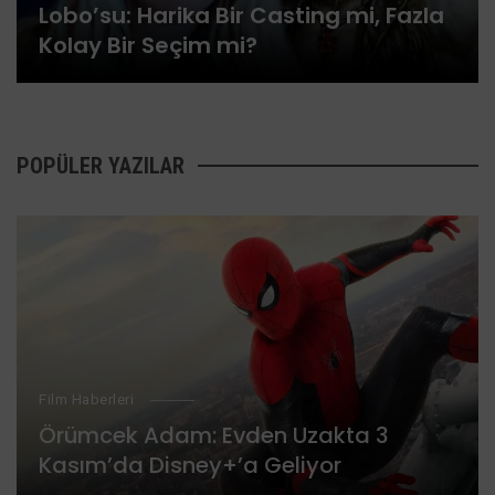
Lobo’su: Harika Bir Casting mi, Fazla
Kolay Bir Seçim mi?
POPÜLER YAZILAR
Film Haberleri
Örümcek Adam: Evden Uzakta 3
Kasım’da Disney+’a Geliyor