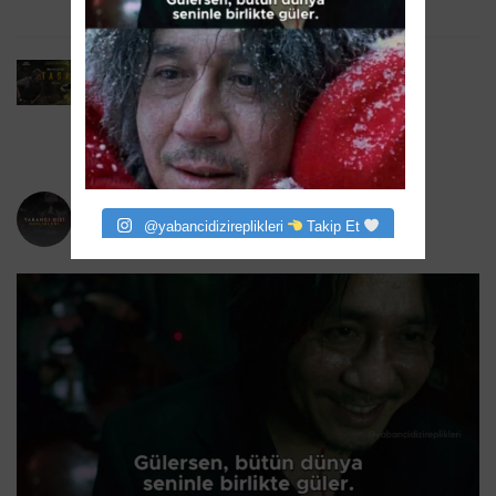
6 Ağustos 2026
Task 2. Sezona Yenilendi: Mark Ruffalo
HBO’nun Suç Dramanına Geri Dönüyor
6 Ağustos 2026
yabancidizireplikleri
@yabancidizireplikleri
Takip Et
Bizi instagram da takip eder misiniz?