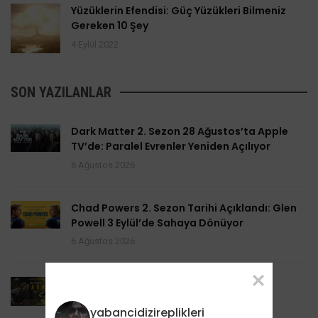
Yüzüklerin Efendisi: Güç Yüzükleri Bilmeniz
Gereken 10 Şey
4 Eylül 2022
SON YAZILANLAR
Dark Matter 2. Sezon 28 Ağustos’ta Apple
TV’de: Paralel Evrenler Yeniden Açılıyor
6 Ağustos 2026
Chad Powers 2. Sezon Tarihi Açıklandı: Glen
Powell 3 Eylül’de Sahaya Dönüyor
6 Ağustos 2026
Task 2. Sezona Yenilendi: Mark Ruffalo
HBO’nun Suç Dramanına Geri Dönüyor
yabancidizireplikleri
6 Ağustos 2026