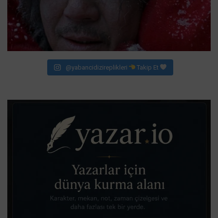
@yabancidizireplikleri
Takip Et