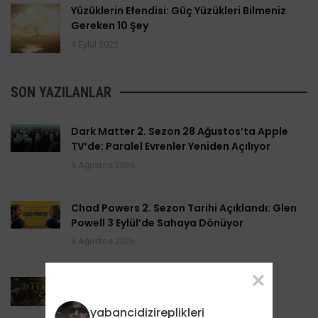
Yüzüklerin Efendisi: Güç Yüzükleri Bilmeniz
Gereken 10 Şey
4 Eylül 2022
SON YAZILANLAR
Dark Matter 2. Sezon 28 Ağustos’ta Apple
TV’de: Paralel Evrenler Yeniden Açılıyor
6 Ağustos 2026
Chad Powers 2. Sezon Tarihi Açıklandı: Glen
Powell 3 Eylül’de Sahaya Dönüyor
6 Ağustos 2026
Task 2. Sezona Yenilendi: Mark Ruffalo
HBO’nun Suç Dramanına Geri Dönüyor
yabancidizireplikleri
6 Ağustos 2026