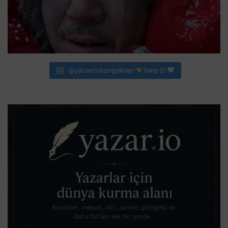
@yabancidizireplikleri
Takip Et