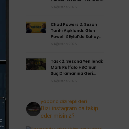
Açılıyor
6 Ağustos 2026
Chad Powers 2. Sezon
Tarihi Açıklandı: Glen
Powell 3 Eylül’de Sahaya
Dönüyor
6 Ağustos 2026
Task 2. Sezona Yenilendi:
Mark Ruffalo HBO’nun
Suç Dramanına Geri
Dönüyor
6 Ağustos 2026
yabancidizireplikleri
Bizi instagram da takip
eder misiniz?