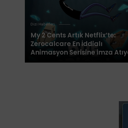
Dizi Haberleri
My 2 Cents Artık Netflix’te:
Zerocalcare En İddialı
Animasyon Serisine İmza Atıy