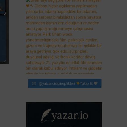
@yabancidizireplikleri
Takip Et