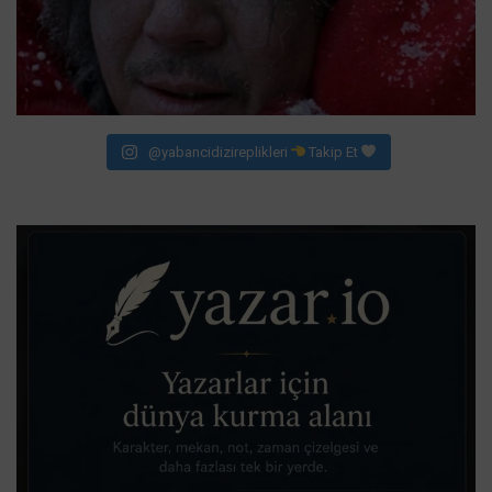
@yabancidizireplikleri
Takip Et