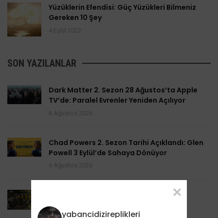
Yüzüklerin Efendisi: Güç Yüzükleri Bilmeniz
Gereken 10 Şey
4 Eylül 2022
SON YAZILANLAR
Dark Matter 2. Sezon 28 Ağustos’ta Apple
TV’de: Paralel Evrenler Yeniden Açılıyor
6 Ağustos 2026
Chad Powers 2. Sezon Tarihi Açıklandı: Glen
Powell 3 Eylül’de Sahaya Dönüyor
6 Ağustos 2026
Task 2. Sezona Yenilendi: Mark Ruffalo
HBO’nun Suç Dramanına Geri Dönüyor
yabancidizireplikleri
6 Ağustos 2026