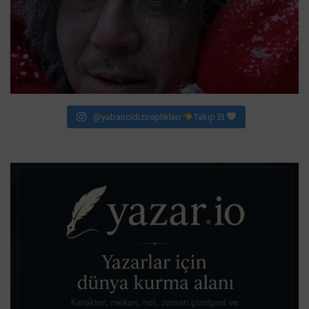
@yabancidizireplikleri
Takip Et