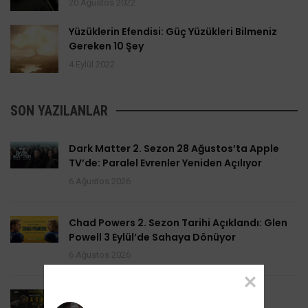
20 Ağustos 2022
Yüzüklerin Efendisi: Güç Yüzükleri Bilmeniz
Gereken 10 Şey
4 Eylül 2022
SON YAZILANLAR
Dark Matter 2. Sezon 28 Ağustos’ta Apple
TV’de: Paralel Evrenler Yeniden Açılıyor
6 Ağustos 2026
Chad Powers 2. Sezon Tarihi Açıklandı: Glen
Powell 3 Eylül’de Sahaya Dönüyor
6 Ağustos 2026
Task 2. Sezona Yenilendi: Mark Ruffalo