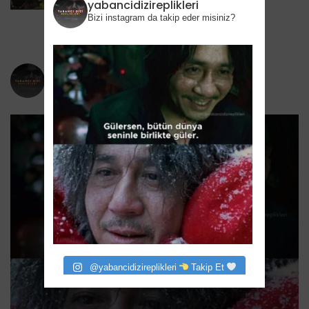
HBO’nun Suç Dramanına Geri Dönüyor
yabancidizireplikleri
Bizi instagram da takip eder misiniz?
6 Ağustos 2026
yabancidizireplikleri
Bizi instagram da takip eder misiniz?
@yabancidizireplikleri
Takip Et