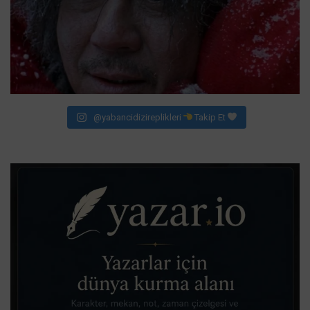
@yabancidizireplikleri
Takip Et