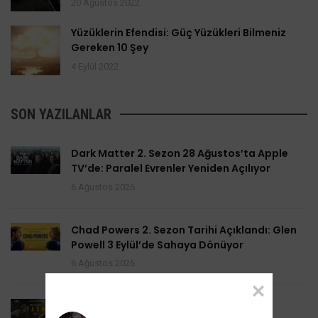
20 Ağustos 2022
Yüzüklerin Efendisi: Güç Yüzükleri Bilmeniz
Gereken 10 Şey
4 Eylül 2022
SON YAZILANLAR
Dark Matter 2. Sezon 28 Ağustos’ta Apple
TV’de: Paralel Evrenler Yeniden Açılıyor
6 Ağustos 2026
Chad Powers 2. Sezon Tarihi Açıklandı: Glen
Powell 3 Eylül’de Sahaya Dönüyor
6 Ağustos 2026
Task 2. Sezona Yenilendi: Mark Ruffalo