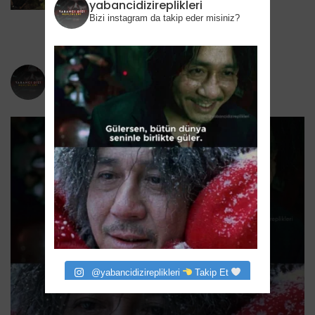
HBO’nun Suç Dramanına Geri Dönüyor
yabancidizireplikleri
Bizi instagram da takip eder misiniz?
6 Ağustos 2026
yabancidizireplikleri
Bizi instagram da takip eder misiniz?
@yabancidizireplikleri
Takip Et