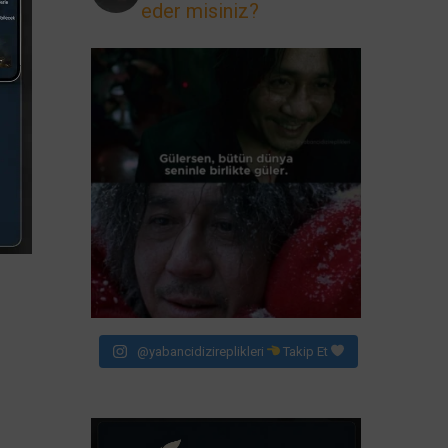
eder misiniz?
@yabancidizireplikleri
Takip Et