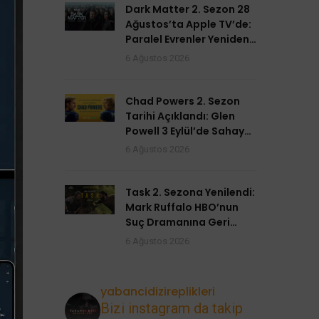
Dark Matter 2. Sezon 28
Ağustos’ta Apple TV’de:
Paralel Evrenler Yeniden
Açılıyor
6 Ağustos 2026
Chad Powers 2. Sezon
Tarihi Açıklandı: Glen
Powell 3 Eylül’de Sahaya
Dönüyor
6 Ağustos 2026
Task 2. Sezona Yenilendi:
Mark Ruffalo HBO’nun
Suç Dramanına Geri
Dönüyor
6 Ağustos 2026
yabancidizireplikleri
Bizi instagram da takip