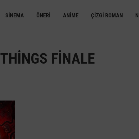
SINEMA
ÖNERI
ANIME
ÇIZGI ROMAN
N
THINGS FINALE