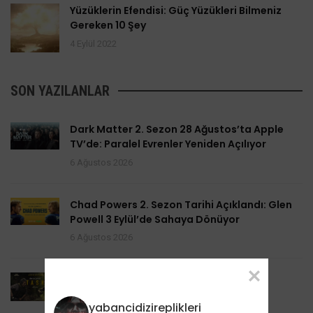
Yüzüklerin Efendisi: Güç Yüzükleri Bilmeniz
Gereken 10 Şey
4 Eylül 2022
SON YAZILANLAR
Dark Matter 2. Sezon 28 Ağustos’ta Apple
TV’de: Paralel Evrenler Yeniden Açılıyor
6 Ağustos 2026
Chad Powers 2. Sezon Tarihi Açıklandı: Glen
Powell 3 Eylül’de Sahaya Dönüyor
6 Ağustos 2026
Task 2. Sezona Yenilendi: Mark Ruffalo
HBO’nun Suç Dramanına Geri Dönüyor
yabancidizireplikleri
6 Ağustos 2026