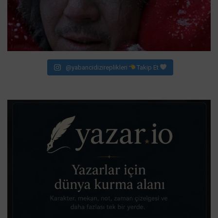
@yabancidizireplikleri
Takip Et