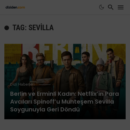
TAG: SEVILLA
Dizi Haberleri
Berlin ve Erminli Kadın: Netflix’in Para
Avcıları Spinoff’u Muhteşem Sevilla
Soygunuyla Geri Döndü