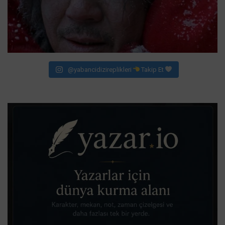
@yabancidizireplikleri
Takip Et