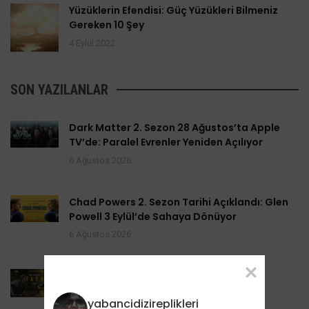
Yüzüklerin Efendisi: Güç Yüzükleri Bilmeniz
Gereken 10 Şey
4 Eylül 2022
SON YAZILANLAR
Dark Matter 2. Sezon 28 Ağustos’ta Apple
TV’de: Paralel Evrenler Yeniden Açılıyor
6 Ağustos 2026
Chad Powers 2. Sezon Tarihi Açıklandı: Glen
Powell 3 Eylül’de Sahaya Dönüyor
6 Ağustos 2026
Task 2. Sezona Yenilendi: Mark Ruffalo
HBO’nun Suç Dramanına Geri Dönüyor
yabancidizireplikleri
6 Ağustos 2026