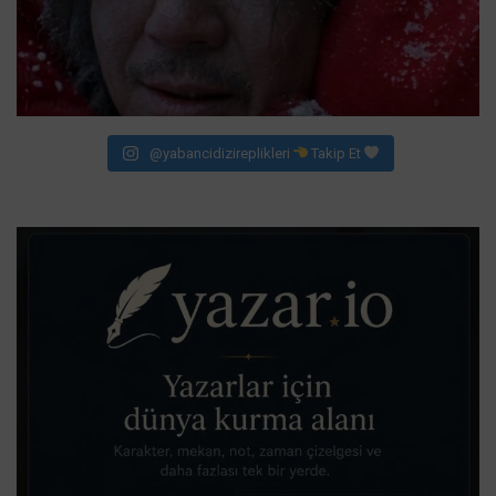
@yabancidizireplikleri
Takip Et