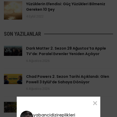
Yüzüklerin Efendisi: Güç Yüzükleri Bilmeniz
Gereken 10 Şey
4 Eylül 2022
SON YAZILANLAR
Dark Matter 2. Sezon 28 Ağustos’ta Apple
TV’de: Paralel Evrenler Yeniden Açılıyor
6 Ağustos 2026
Chad Powers 2. Sezon Tarihi Açıklandı: Glen
Powell 3 Eylül’de Sahaya Dönüyor
6 Ağustos 2026
Task 2. Sezona Yenilendi: Mark Ruffalo
HBO’nun Suç Dramanına Geri Dönüyor
yabancidizireplikleri
6 Ağustos 2026