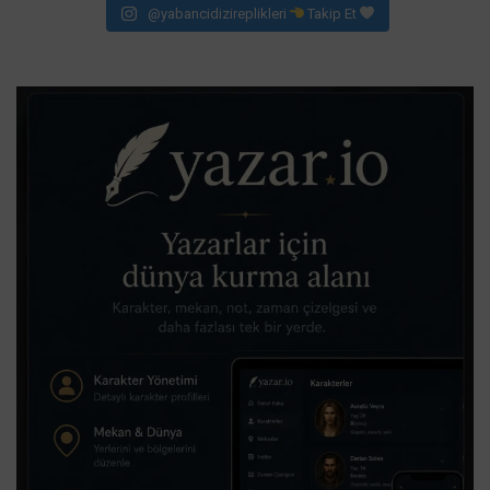
@yabancidizireplikleri
Takip Et