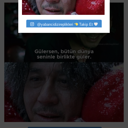
@yabancidizireplikleri
Takip Et