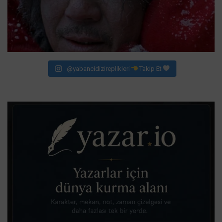
@yabancidizireplikleri
Takip Et