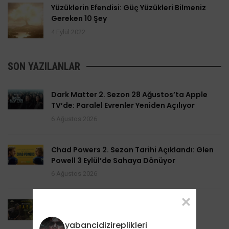
Yüzüklerin Efendisi: Güç Yüzükleri Bilmeniz
Gereken 10 Şey
4 Eylül 2022
SON YAZILANLAR
Dark Matter 2. Sezon 28 Ağustos’ta Apple
TV’de: Paralel Evrenler Yeniden Açılıyor
6 Ağustos 2026
Chad Powers 2. Sezon Tarihi Açıklandı: Glen
Powell 3 Eylül’de Sahaya Dönüyor
6 Ağustos 2026
Task 2. Sezona Yenilendi: Mark Ruffalo
HBO’nun Suç Dramanına Geri Dönüyor
yabancidizireplikleri
6 Ağustos 2026