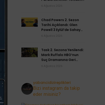
Açılıyor
6 Ağustos 2026
Chad Powers 2. Sezon
Tarihi Açıklandı: Glen
Powell 3 Eylül’de Sahaya
Dönüyor
6 Ağustos 2026
Task 2. Sezona Yenilendi:
Mark Ruffalo HBO’nun
Suç Dramanına Geri
Dönüyor
6 Ağustos 2026
yabancidizireplikleri
Bizi instagram da takip
eder misiniz?