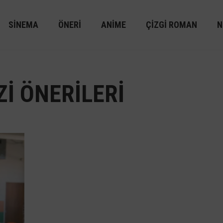
SINEMA
ÖNERI
ANIME
ÇIZGI ROMAN
N
ZI ÖNERILERI