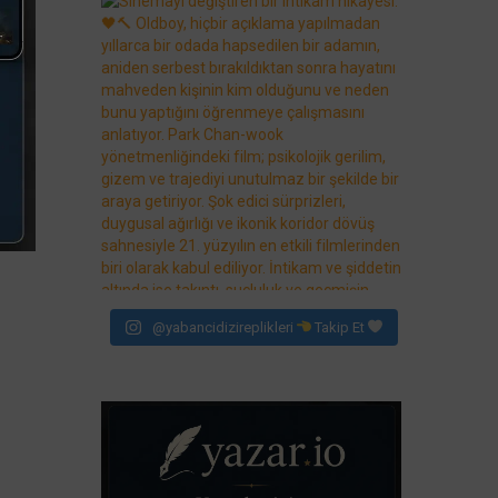
@yabancidizireplikleri
Takip Et