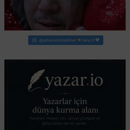
@yabancidizireplikleri
Takip Et