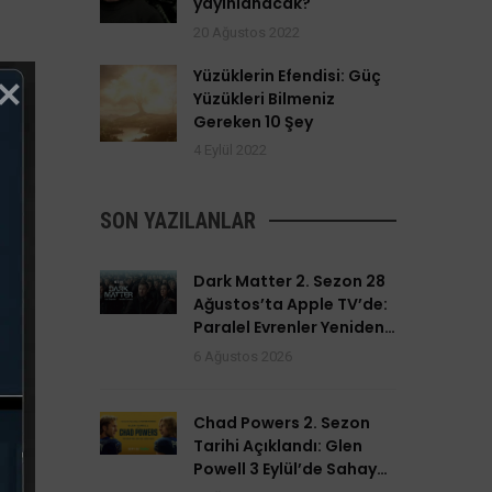
yayınlanacak?
20 Ağustos 2022
Yüzüklerin Efendisi: Güç
Yüzükleri Bilmeniz
Gereken 10 Şey
4 Eylül 2022
SON YAZILANLAR
Dark Matter 2. Sezon 28
Ağustos’ta Apple TV’de:
Paralel Evrenler Yeniden
Açılıyor
6 Ağustos 2026
Chad Powers 2. Sezon
Tarihi Açıklandı: Glen
Powell 3 Eylül’de Sahaya
Dönüyor