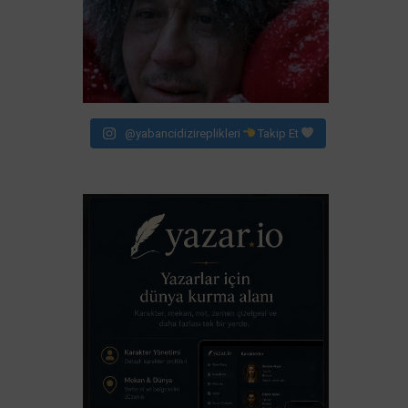
@yabancidizireplikleri
Takip Et