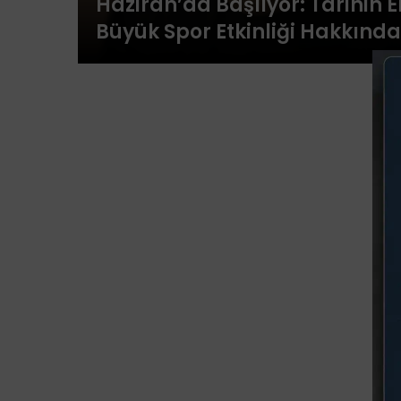
Haziran’da Başlıyor: Tarihin E
Büyük Spor Etkinliği Hakkında
Bilmeniz Gereken Her Şey