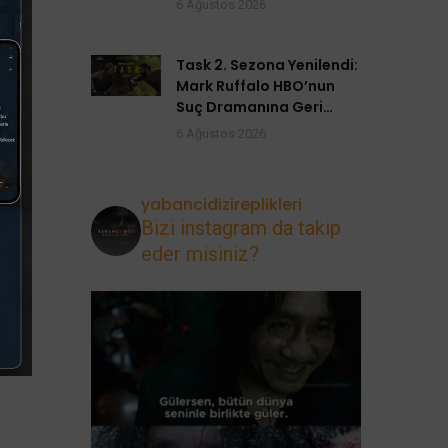
6 Ağustos 2026
Task 2. Sezona Yenilendi:
Mark Ruffalo HBO’nun
Suç Dramanına Geri
Dönüyor
6 Ağustos 2026
yabancidizireplikleri
Bizi instagram da takip
eder misiniz?