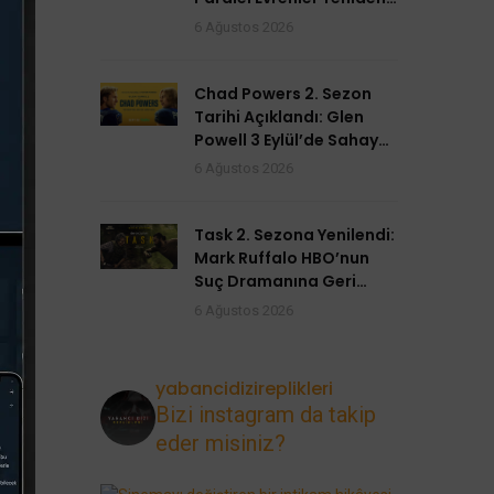
Açılıyor
6 Ağustos 2026
Chad Powers 2. Sezon
Tarihi Açıklandı: Glen
Powell 3 Eylül’de Sahaya
Dönüyor
6 Ağustos 2026
Task 2. Sezona Yenilendi:
Mark Ruffalo HBO’nun
Suç Dramanına Geri
Dönüyor
6 Ağustos 2026
yabancidizireplikleri
Bizi instagram da takip
eder misiniz?