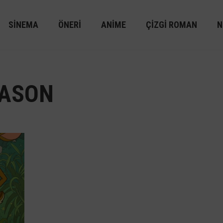
SINEMA
ÖNERI
ANIME
ÇIZGI ROMAN
N
EASON