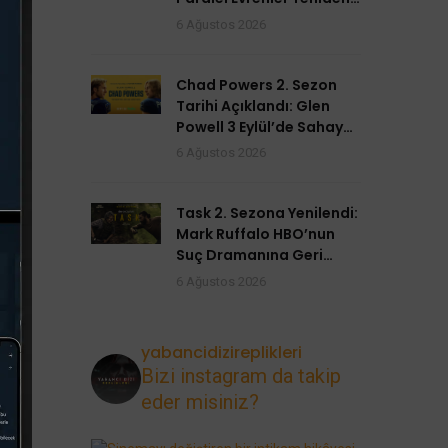
Açılıyor
6 Ağustos 2026
Chad Powers 2. Sezon
Tarihi Açıklandı: Glen
Powell 3 Eylül’de Sahaya
Dönüyor
6 Ağustos 2026
Task 2. Sezona Yenilendi:
Mark Ruffalo HBO’nun
Suç Dramanına Geri
Dönüyor
6 Ağustos 2026
yabancidizireplikleri
Bizi instagram da takip
eder misiniz?