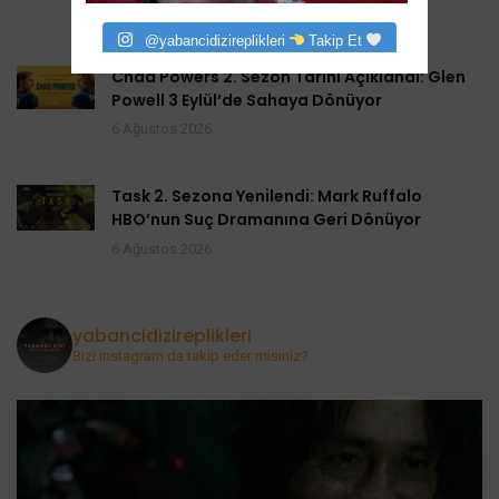
6 Ağustos 2026
@yabancidizireplikleri
Takip Et
Chad Powers 2. Sezon Tarihi Açıklandı: Glen
Powell 3 Eylül’de Sahaya Dönüyor
6 Ağustos 2026
Task 2. Sezona Yenilendi: Mark Ruffalo
HBO’nun Suç Dramanına Geri Dönüyor
6 Ağustos 2026
yabancidizireplikleri
Bizi instagram da takip eder misiniz?