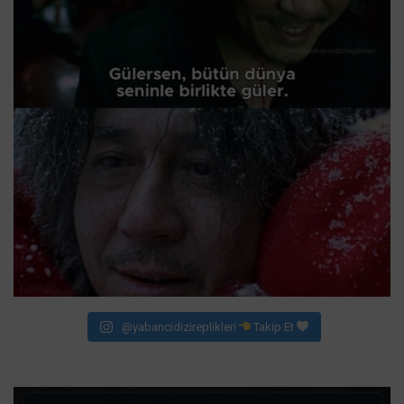
@yabancidizireplikleri
Takip Et