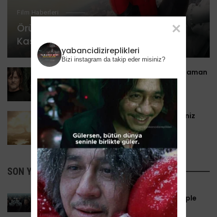
Film Haberleri
Örümcek Adam: Evden Uzakta 3
Kasım’da Disney+’a Geliyor
yabancidizireplikleri
Bizi instagram da takip eder misiniz?
The Walking Dead 11. sezon 3. kısım ne zaman
yayınlanacak?
20 Ağustos 2022
Yüzüklerin Efendisi: Güç Yüzükleri Bilmeniz
Gereken 10 Şey
4 Eylül 2022
SON YAZILANLAR
Dark Matter 2. Sezon 28 Ağustos’ta Apple
TV’de: Paralel Evrenler Yeniden Açılıyor