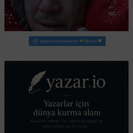
@yabancidizireplikleri
Takip Et