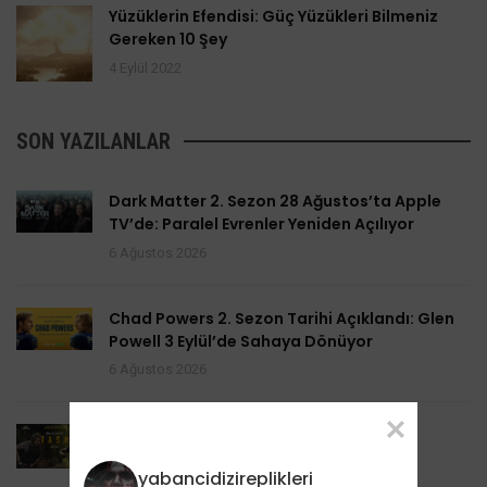
Yüzüklerin Efendisi: Güç Yüzükleri Bilmeniz
Gereken 10 Şey
4 Eylül 2022
SON YAZILANLAR
Dark Matter 2. Sezon 28 Ağustos’ta Apple
TV’de: Paralel Evrenler Yeniden Açılıyor
6 Ağustos 2026
Chad Powers 2. Sezon Tarihi Açıklandı: Glen
Powell 3 Eylül’de Sahaya Dönüyor
6 Ağustos 2026
Task 2. Sezona Yenilendi: Mark Ruffalo
HBO’nun Suç Dramanına Geri Dönüyor
yabancidizireplikleri
6 Ağustos 2026