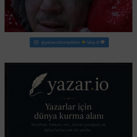
@yabancidizireplikleri
Takip Et