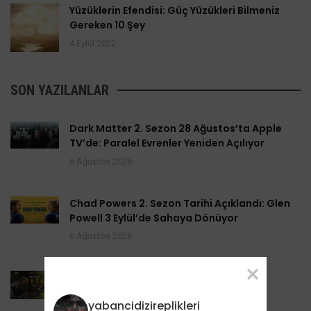
Yüzüklerin Efendisi: Güç Yüzükleri Bilmeniz
Gereken 10 Şey
4 Eylül 2022
SON YAZILANLAR
Dark Matter 2. Sezon 28 Ağustos’ta Apple
TV’de: Paralel Evrenler Yeniden Açılıyor
6 Ağustos 2026
Chad Powers 2. Sezon Tarihi Açıklandı: Glen
Powell 3 Eylül’de Sahaya Dönüyor
6 Ağustos 2026
Task 2. Sezona Yenilendi: Mark Ruffalo
HBO’nun Suç Dramanına Geri Dönüyor
yabancidizireplikleri
6 Ağustos 2026