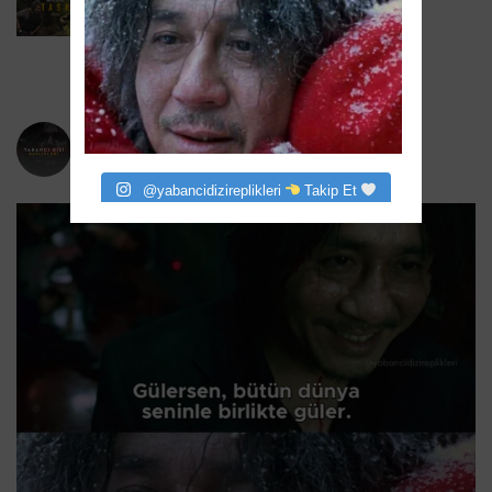
Task 2. Sezona Yenilendi: Mark Ruffalo
HBO’nun Suç Dramanına Geri Dönüyor
6 Ağustos 2026
yabancidizireplikleri
Bizi instagram da takip eder misiniz?
@yabancidizireplikleri
Takip Et