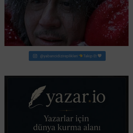
@yabancidizireplikleri
Takip Et