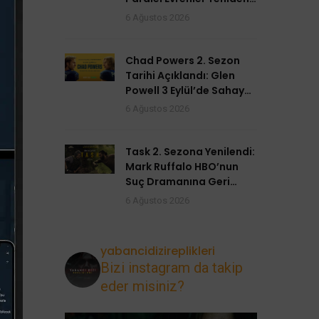
Açılıyor
6 Ağustos 2026
Chad Powers 2. Sezon
Tarihi Açıklandı: Glen
Powell 3 Eylül’de Sahaya
Dönüyor
6 Ağustos 2026
Task 2. Sezona Yenilendi:
Mark Ruffalo HBO’nun
Suç Dramanına Geri
Dönüyor
6 Ağustos 2026
yabancidizireplikleri
Bizi instagram da takip
eder misiniz?