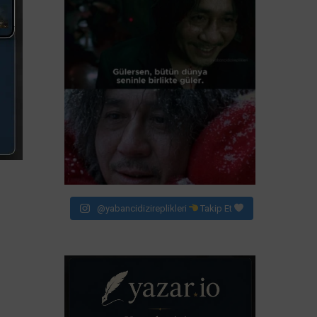
@yabancidizireplikleri
Takip Et