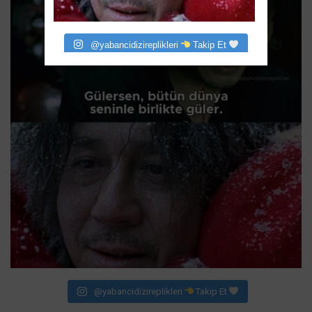
@yabancidizireplikleri
Takip Et
@yabancidizireplikleri
Takip Et